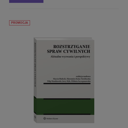
Kodeks postępowania administracyjnego.
Ordynacja podatkowa. Samorządowe
kolegia odwoławcze. Postępowanie
PROMOCJA
88,11 zł
egzekucyjne w administracji. Prawo o
Cena regularna:
99,00 zł
ustroju
99,00 zł
Najniższa cena:
DO KOSZYKA
Kodeks postępowania administracyjnego.
Ordynacja podatkowa. Samorządowe
kolegia odwoławcze. Postępowanie
88,11 zł
egzekucyjne w administracji. Prawo o
Cena regularna:
99,00 zł
ustroju
99,00 zł
Najniższa cena:
DO KOSZYKA