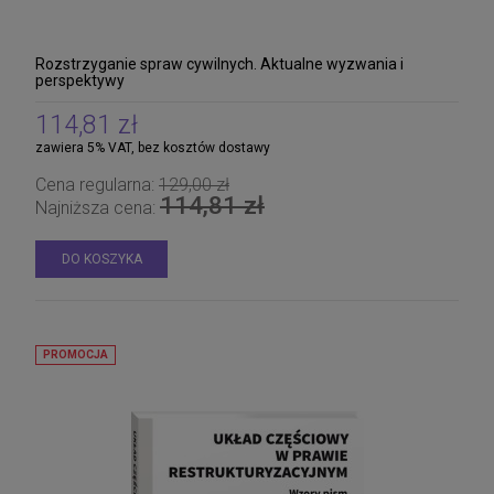
Aplikacja sędziowska i prokuratorska. Akty
prawne na egzamin wstępny 2026
Rozstrzyganie spraw cywilnych. Aktualne wyzwania i
208,05 zł
perspektywy
Cena regularna:
219,00 zł
219,00 zł
Najniższa cena:
114,81 zł
zawiera 5% VAT, bez kosztów dostawy
DO KOSZYKA
Cena regularna:
129,00 zł
114,81 zł
Najniższa cena:
DO KOSZYKA
PROMOCJA