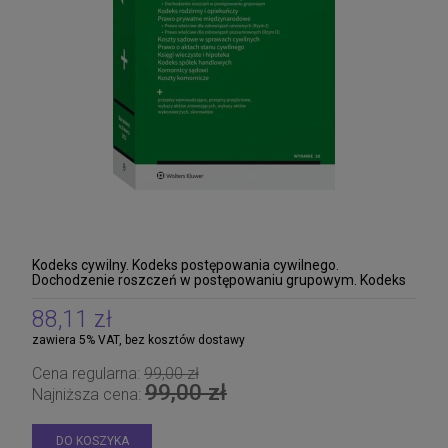
Prawo karne - zbiór przepisów. Kodeks
karny. Kodeks postępowania karnego.
Kodeks karny wykonawczy. Kodeks
88,11 zł
wykroczeń. Kodeks postępowania w
Cena regularna:
99,00 zł
sprawach o wykroczenia. Kodeks karny
88,11 zł
skarb
Najniższa cena:
Kodeks cywilny. Kodeks postępowania cywilnego.
Dochodzenie roszczeń w postępowaniu grupowym. Kodeks
rodzinny i opiekuńczy. Prawo prywatne międzynarodo
88,11 zł
zawiera 5% VAT, bez kosztów dostawy
Cena regularna:
99,00 zł
99,00 zł
Najniższa cena:
DO KOSZYKA