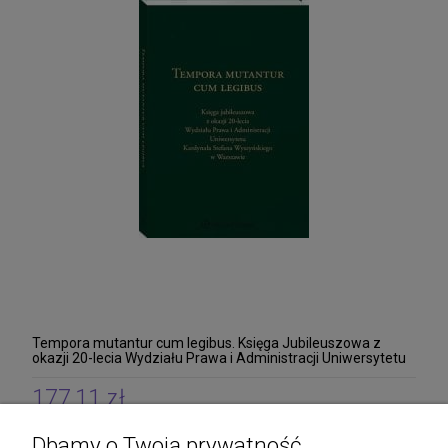
Tempora mutantur cum legibus. Księga Jubileuszowa z
okazji 20-lecia Wydziału Prawa i Administracji Uniwersytetu
Kardynała Stefana Wyszyńskiego w Warsz
177,11 zł
zawiera 5% VAT, bez kosztów dostawy
Dbamy o Twoją prywatność