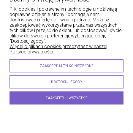
Cena regularna:
199,00 zł
177,11 zł
Najniższa cena:
Pliki cookies i pokrewne im technologie umożliwiają
poprawne działanie strony i pomagają nam
dostosować ofertę do Twoich potrzeb. Możesz
DO KOSZYKA
zaakceptować wykorzystanie przez nas wszystkich
tych plików i przejść do sklepu lub dostosować użycie
plików do swoich preferencji, wybierając opcję
"Dostosuj zgody".
Więcej o plikach cookies przeczytasz w naszej
PROMOCJA
Polityce prywatności.
ZAAKCEPTUJ TYLKO NIEZBĘDNE
DOSTOSUJ ZGODY
ZAAKCEPTUJ WSZYSTKIE