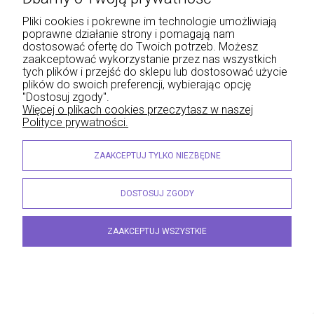
Pliki cookies i pokrewne im technologie umożliwiają
poprawne działanie strony i pomagają nam
dostosować ofertę do Twoich potrzeb. Możesz
zaakceptować wykorzystanie przez nas wszystkich
KPC. Kodeks postępowania cywilnego oraz ustawy
tych plików i przejść do sklepu lub dostosować użycie
towarzyszące
plików do swoich preferencji, wybierając opcję
"Dostosuj zgody".
52,51 zł
Więcej o plikach cookies przeczytasz w naszej
zawiera 5% VAT, bez kosztów dostawy
Polityce prywatności.
Cena regularna:
59,00 zł
59,00 zł
Najniższa cena:
ZAAKCEPTUJ TYLKO NIEZBĘDNE
DO KOSZYKA
DOSTOSUJ ZGODY
ZAAKCEPTUJ WSZYSTKIE
PROMOCJA