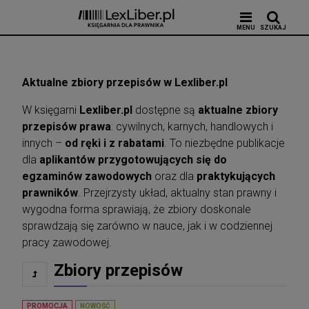
MENU
SZUKAJ
Aktualne zbiory przepisów w Lexliber.pl
W księgarni
Lexliber.pl
dostępne są
aktualne zbiory
przepisów prawa
: cywilnych, karnych, handlowych i
innych –
od ręki i z rabatami
. To niezbędne publikacje
dla
aplikantów przygotowujących się do
egzaminów zawodowych
oraz dla
praktykujących
prawników
. Przejrzysty układ, aktualny stan prawny i
wygodna forma sprawiają, że zbiory doskonale
sprawdzają się zarówno w nauce, jak i w codziennej
pracy zawodowej.
Zbiory przepisów
PROMOCJA
NOWOŚĆ