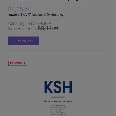
grupowym. Kodeks rodzinny i opiekuńczy. Prawo prywatne
międzynarodowe. Prawo właściwe dla zobowiązań
84,15 zł
umownych (Rzym I)
zawiera 5% VAT, bez kosztów dostawy
Cena regularna:
99,00 zł
88,11 zł
Najniższa cena:
DO KOSZYKA
PROMOCJA