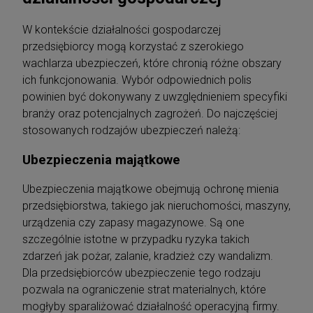
Aplikacja sędziowska i prokuratorska. Akty
W kontekście działalności gospodarczej
prawne na egzamin wstępny 2026
przedsiębiorcy mogą korzystać z szerokiego
208,05 zł
Cena regularna:
219,00 zł
wachlarza ubezpieczeń, które chronią różne obszary
219,00 zł
Najniższa cena:
ich funkcjonowania. Wybór odpowiednich polis
powinien być dokonywany z uwzględnieniem specyfiki
DO KOSZYKA
branży oraz potencjalnych zagrożeń. Do najczęściej
stosowanych rodzajów ubezpieczeń należą:
Ubezpieczenia majątkowe
Ubezpieczenia majątkowe obejmują ochronę mienia
przedsiębiorstwa, takiego jak nieruchomości, maszyny,
urządzenia czy zapasy magazynowe. Są one
szczególnie istotne w przypadku ryzyka takich
zdarzeń jak pożar, zalanie, kradzież czy wandalizm.
Dla przedsiębiorców ubezpieczenie tego rodzaju
pozwala na ograniczenie strat materialnych, które
mogłyby sparaliżować działalność operacyjną firmy.