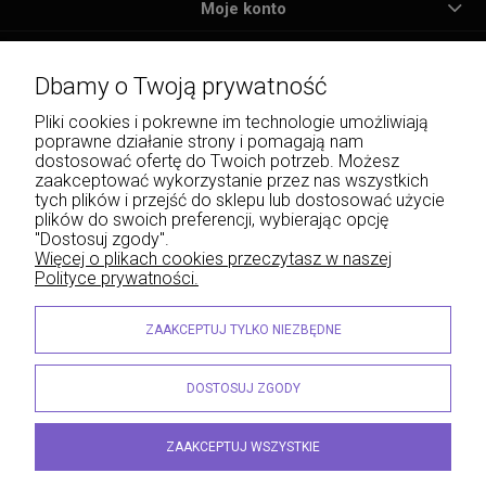
Moje konto
Płatności i dostawa
Dbamy o Twoją prywatność
Informacje
Pliki cookies i pokrewne im technologie umożliwiają
poprawne działanie strony i pomagają nam
O nas
dostosować ofertę do Twoich potrzeb. Możesz
zaakceptować wykorzystanie przez nas wszystkich
tych plików i przejść do sklepu lub dostosować użycie
plików do swoich preferencji, wybierając opcję
"Dostosuj zgody".
Wojciech Naja - Księgarnia Sądowa, Krakowskie Przedmieście 43, 20-076 Lublin | e-
Więcej o plikach cookies przeczytasz w naszej
mail: info@lexliber.pl | tel.: +48 513 959 100
Polityce prywatności.
© 2026 lexliber.pl . Wszelkie prawa zastrzeżone.
Styl graficzny ShopGadget.eu
Sklep internetowy Shoper.pl
ZAAKCEPTUJ TYLKO NIEZBĘDNE
DOSTOSUJ ZGODY
ZAAKCEPTUJ WSZYSTKIE