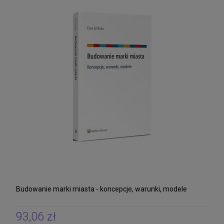
Aplikacja radcowska i adwokacka. Skrypt z
aktów prawnych na egzamin wstępny 2026
127,88 zł
Cena regularna:
139,00 zł
139,00 zł
Najniższa cena:
DO KOSZYKA
Budowanie marki miasta - koncepcje, warunki, modele
93,06 zł