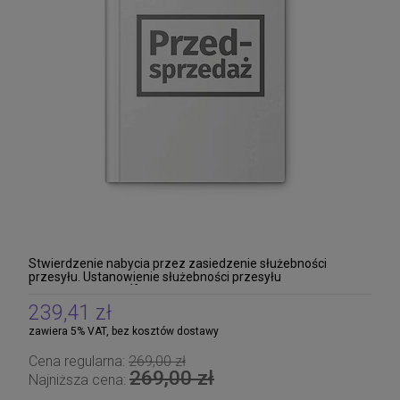
Prawo karne - zbiór przepisów. Kodeks
karny. Kodeks postępowania karnego.
Kodeks karny wykonawczy. Kodeks
88,11 zł
wykroczeń. Kodeks postępowania w
Cena regularna:
99,00 zł
sprawach o wykroczenia. Kodeks karny
88,11 zł
skarb
Najniższa cena:
Stwierdzenie nabycia przez zasiedzenie służebności
przesyłu. Ustanowienie służebności przesyłu
[PRZEDSPRZEDAŻ]
239,41 zł
zawiera 5% VAT, bez kosztów dostawy
Cena regularna:
269,00 zł
269,00 zł
Najniższa cena: