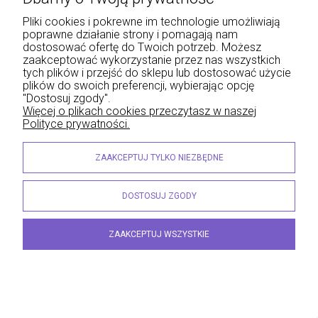
zawiera 5% VAT, bez kosztów dostawy
Pliki cookies i pokrewne im technologie umożliwiają
Cena regularna:
259,00 zł
poprawne działanie strony i pomagają nam
259,00 zł
Najniższa cena:
dostosować ofertę do Twoich potrzeb. Możesz
zaakceptować wykorzystanie przez nas wszystkich
tych plików i przejść do sklepu lub dostosować użycie
DO KOSZYKA
plików do swoich preferencji, wybierając opcję
"Dostosuj zgody".
Więcej o plikach cookies przeczytasz w naszej
Polityce prywatności.
PROMOCJA
ZAAKCEPTUJ TYLKO NIEZBĘDNE
DOSTOSUJ ZGODY
ZAAKCEPTUJ WSZYSTKIE