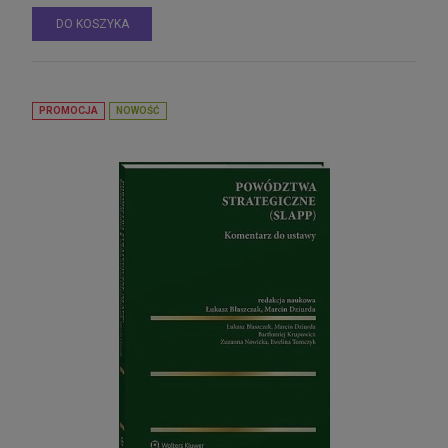
DO KOSZYKA
Kodeks postępowania administracyjnego.
Ordynacja podatkowa. Samorządowe
kolegia odwoławcze. Postępowanie
88,11 zł
egzekucyjne w administracji. Prawo o
Cena regularna:
99,00 zł
ustroju
PROMOCJA
NOWOŚĆ
99,00 zł
Najniższa cena:
DO KOSZYKA
Kodeks postępowania administracyjnego.
Ordynacja podatkowa. Samorządowe
kolegia odwoławcze. Postępowanie
88,11 zł
egzekucyjne w administracji. Prawo o
Cena regularna:
99,00 zł
ustroju
99,00 zł
Najniższa cena:
DO KOSZYKA