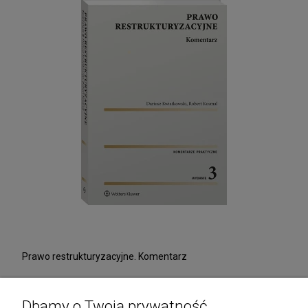
Prawo restrukturyzacyjne. Komentarz
230,51 zł
Dbamy o Twoją prywatność