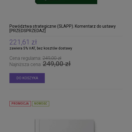
Aplikacja sędziowska i prokuratorska. Akty
prawne na egzamin wstępny 2026
208,05 zł
Cena regularna:
Powództwa strategiczne (SLAPP). Komentarz do ustawy
219,00 zł
219,00 zł
[PRZEDSPRZEDAŻ]
Najniższa cena:
221,61 zł
DO KOSZYKA
zawiera 5% VAT, bez kosztów dostawy
Cena regularna:
249,00 zł
249,00 zł
Najniższa cena:
DO KOSZYKA
PROMOCJA
NOWOŚĆ