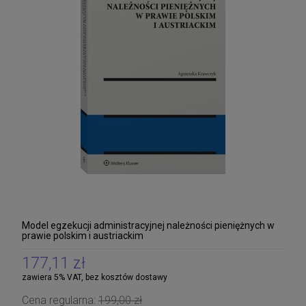
Kodeks postępowania administracyjnego.
Ordynacja podatkowa. Samorządowe
kolegia odwoławcze. Postępowanie
88,11 zł
egzekucyjne w administracji. Prawo o
Cena regularna:
99,00 zł
ustroju
99,00 zł
Najniższa cena:
DO KOSZYKA
Aplikacja sędziowska i prokuratorska. Akty
prawne na egzamin wstępny 2026
208,05 zł
Cena regularna:
219,00 zł
219,00 zł
Najniższa cena:
Model egzekucji administracyjnej należności pieniężnych w
prawie polskim i austriackim
DO KOSZYKA
177,11 zł
zawiera 5% VAT, bez kosztów dostawy
Cena regularna:
199,00 zł