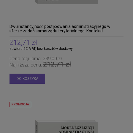
Dwuinstancyjność postępowania administracyjnego w
sferze zadań samorządu terytorialnego. Kontekst
przedmiotowo-funkcjonalny
212,71 zł
zawiera 5% VAT, bez kosztów dostawy
Cena regularna:
239,00 zł
212,71 zł
Najniższa cena:
Kodeks postępowania administracyjnego.
DO KOSZYKA
Ordynacja podatkowa. Samorządowe
kolegia odwoławcze. Postępowanie
88,11 zł
egzekucyjne w administracji. Prawo o
Cena regularna:
99,00 zł
ustroju
99,00 zł
Najniższa cena:
PROMOCJA
DO KOSZYKA