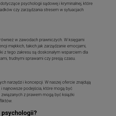
otyczące psychologii sądowej i kryminalnej, które
iadków czy zarządzania stresem w sytuacjach
 również w zawodach prawniczych. W księgarni
ncji miękkich, takich jak zarządzanie emocjami,
ążki z tego zakresu są doskonałym wsparciem dla
ami, trudnymi sprawami czy presją czasu.
ych narzędzi i koncepcji. W naszej ofercie znajdują
k i najnowsze podejścia, które mogą być
b związanych z prawem mogą być książki
liktów.
 psychologii?