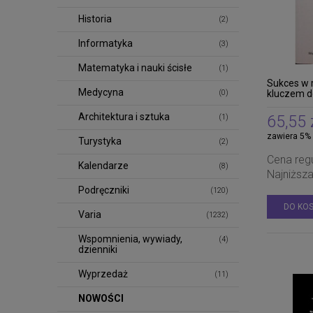
Historia
(2)
Informatyka
(3)
Matematyka i nauki ścisłe
(1)
Sukces w 
Medycyna
kluczem d
(0)
powodzenia
rozszerz
Architektura i sztuka
65,55 
(1)
zawiera 5%
Turystyka
(2)
Cena reg
Kalendarze
(8)
Najniższ
Podręczniki
(120)
DO KO
Varia
(1232)
Wspomnienia, wywiady,
(4)
dzienniki
Wyprzedaż
(11)
NOWOŚCI