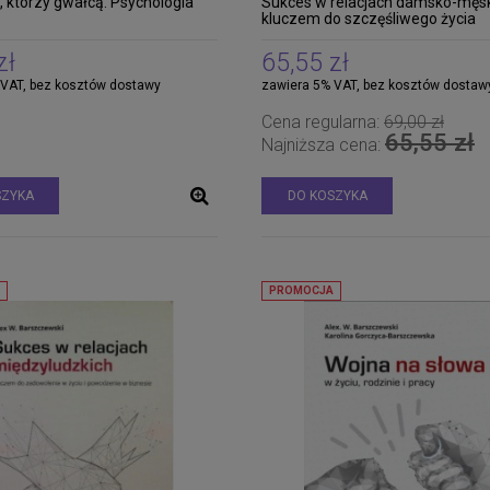
 którzy gwałcą. Psychologia
Sukces w relacjach damsko-męs
kluczem do szczęśliwego życia
zł
65,55 zł
 VAT, bez kosztów dostawy
zawiera 5% VAT, bez kosztów dostaw
Cena regularna:
69,00 zł
65,55 zł
Najniższa cena:
SZYKA
DO KOSZYKA
PROMOCJA