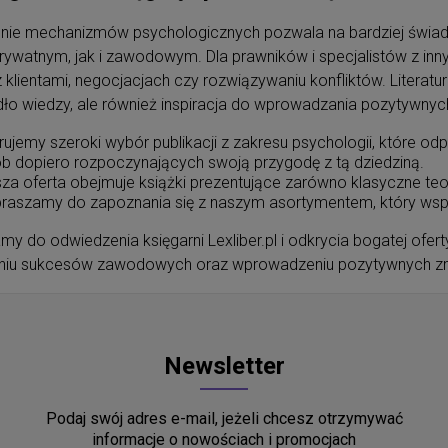
nie mechanizmów psychologicznych pozwala na bardziej świado
rywatnym, jak i zawodowym. Dla prawników i specjalistów z inn
 klientami, negocjacjach czy rozwiązywaniu konfliktów. Literatu
ódło wiedzy, ale również inspiracja do wprowadzania pozytywn
rujemy szeroki wybór publikacji z zakresu psychologii, które od
b dopiero rozpoczynających swoją przygodę z tą dziedziną.
za oferta obejmuje książki prezentujące zarówno klasyczne teor
raszamy do zapoznania się z naszym asortymentem, który wspi
y do odwiedzenia księgarni Lexliber.pl i odkrycia bogatej ofer
niu sukcesów zawodowych oraz wprowadzeniu pozytywnych zm
Newsletter
Podaj swój adres e-mail, jeżeli chcesz otrzymywać
informacje o nowościach i promocjach