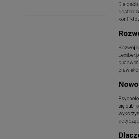
Dla osób
dostarcz
konflikto
Rozwó
Rozwój o
Lexliber.
budowanie
prawnikó
Nowoc
Psycholog
się publi
wykorzys
dotyczące
Dlacz