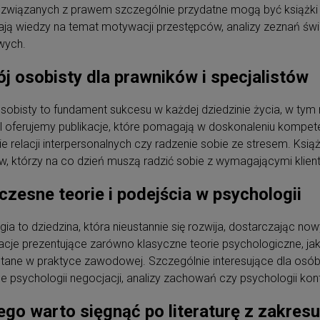
 związanych z prawem szczególnie przydatne mogą być książki d
ają wiedzy na temat motywacji przestępców, analizy zeznań św
wych.
j osobisty dla prawników i specjalistów
sobisty to fundament sukcesu w każdej dziedzinie życia, w tym
pl oferujemy publikacje, które pomagają w doskonaleniu kompete
 relacji interpersonalnych czy radzenie sobie ze stresem. Ksi
w, którzy na co dzień muszą radzić sobie z wymagającymi klient
zesne teorie i podejścia w psychologii
ia to dziedzina, która nieustannie się rozwija, dostarczając now
kacje prezentujące zarówno klasyczne teorie psychologiczne, ja
tane w praktyce zawodowej. Szczególnie interesujące dla osó
 psychologii negocjacji, analizy zachowań czy psychologii konf
ego warto sięgnąć po literaturę z zakresu