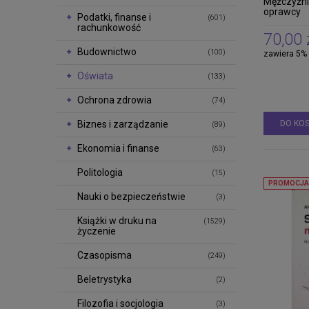
Mężczyźni,
oprawcy
Podatki, finanse i
(601)
rachunkowość
70,00 
Budownictwo
(100)
zawiera 5%
Oświata
(133)
Ochrona zdrowia
(74)
DO KO
Biznes i zarządzanie
(89)
Ekonomia i finanse
(63)
Politologia
(15)
PROMOCJA
Nauki o bezpieczeństwie
(3)
Książki w druku na
(1529)
życzenie
Czasopisma
(249)
Beletrystyka
(2)
Filozofia i socjologia
(3)