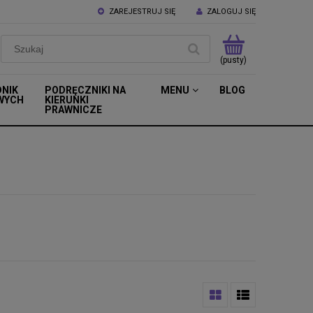
ZAREJESTRUJ SIĘ
ZALOGUJ SIĘ
(pusty)
DNIK
PODRĘCZNIKI NA
MENU
BLOG
WYCH
KIERUNKI
PRAWNICZE