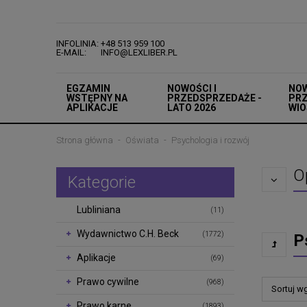
INFOLINIA: +48 513 959 100
E-MAIL: INFO@LEXLIBER.PL
EGZAMIN
NOWOŚCI I
NOW
WSTĘPNY NA
PRZEDSPRZEDAŻE -
PRZ
APLIKACJE
LATO 2026
WIO
Strona główna
Oświata
Psychologia i rozwój
O
Kategorie
Lubliniana
(11)
Wydawnictwo C.H. Beck
(1772)
P
Aplikacje
(69)
Prawo cywilne
(968)
Sortuj w
Prawo karne
(1893)