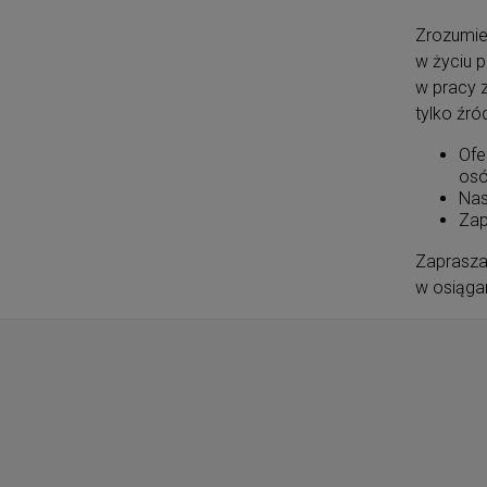
Zrozumie
w życiu p
w pracy z
tylko źr
Ofe
osó
Nas
Zap
Zapraszam
w osiąga