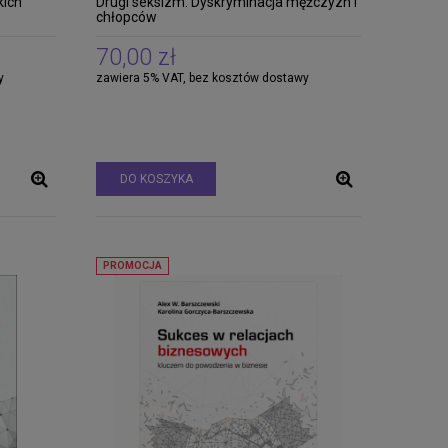
kich
Drugi seksizm. Dyskryminacja mężczyzn i
chłopców
70,00 zł
y
zawiera 5% VAT, bez kosztów dostawy
DO KOSZYKA
PROMOCJA