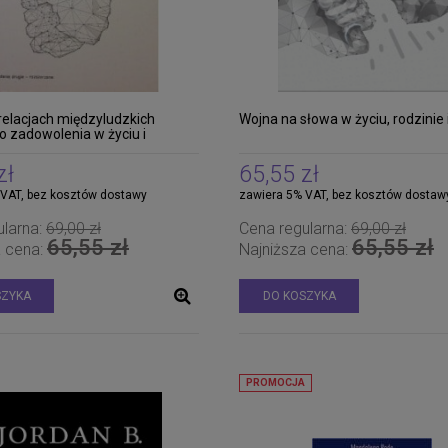
relacjach międzyludzkich
Wojna na słowa w życiu, rodzinie 
o zadowolenia w życiu i
 w biznesie - wyd. II
one
zł
65,55 zł
 VAT, bez kosztów dostawy
zawiera 5% VAT, bez kosztów dostaw
ularna:
69,00 zł
Cena regularna:
69,00 zł
65,55 zł
65,55 zł
a cena:
Najniższa cena:
SZYKA
DO KOSZYKA
PROMOCJA