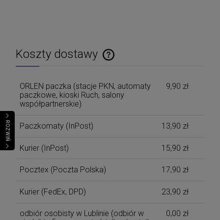
Koszty dostawy
Cena nie zawiera ewentualnych kosztów płatności
ORLEN paczka (stacje PKN, automaty
9,90 zł
paczkowe, kioski Ruch, salony
współpartnerskie)
ROZWIŃ
Paczkomaty
(InPost)
13,90 zł
Kurier
(InPost)
15,90 zł
Pocztex
(Poczta Polska)
17,90 zł
Kurier
(FedEx, DPD)
23,90 zł
odbiór osobisty w Lublinie
(odbiór w
0,00 zł