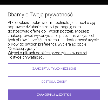
Płatności i dostawa
Dbamy o Twoją prywatność
Informacje
Pliki cookies i pokrewne im technologie umożliwiają
poprawne działanie strony i pomagają nam
O nas
dostosować ofertę do Twoich potrzeb. Możesz
zaakceptować wykorzystanie przez nas wszystkich
tych plików i przejść do sklepu lub dostosować użycie
plików do swoich preferencji, wybierając opcję
"Dostosuj zgody".
Wojciech Naja - Księgarnia Sądowa, Krakowskie Przedmieście 43, 20-076 Lublin | e-
Więcej o plikach cookies przeczytasz w naszej
mail: info@lexliber.pl | tel.: +48 513 959 100
Polityce prywatności.
© 2026 lexliber.pl . Wszelkie prawa zastrzeżone.
Styl graficzny ShopGadget.eu
Sklep internetowy Shoper.pl
ZAAKCEPTUJ TYLKO NIEZBĘDNE
DOSTOSUJ ZGODY
ZAAKCEPTUJ WSZYSTKIE