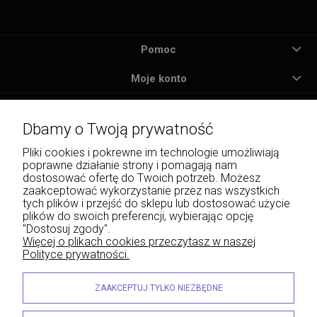
Pomoc
Moje konto
Płatności i dostawa
Dbamy o Twoją prywatność
Informacje
Pliki cookies i pokrewne im technologie umożliwiają
poprawne działanie strony i pomagają nam
O nas
dostosować ofertę do Twoich potrzeb. Możesz
zaakceptować wykorzystanie przez nas wszystkich
tych plików i przejść do sklepu lub dostosować użycie
plików do swoich preferencji, wybierając opcję
"Dostosuj zgody".
Wojciech Naja - Księgarnia Sądowa, Krakowskie Przedmieście 43, 20-076 Lublin | e-
Więcej o plikach cookies przeczytasz w naszej
mail: info@lexliber.pl | tel.: +48 513 959 100
Polityce prywatności.
© 2026 lexliber.pl . Wszelkie prawa zastrzeżone.
Styl graficzny ShopGadget.eu
Sklep internetowy Shoper.pl
ZAAKCEPTUJ TYLKO NIEZBĘDNE