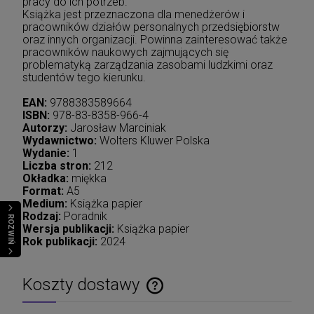
pracy do ich potrzeb.
Książka jest przeznaczona dla menedżerów i
pracowników działów personalnych przedsiębiorstw
oraz innych organizacji. Powinna zainteresować także
pracowników naukowych zajmujących się
problematyką zarządzania zasobami ludzkimi oraz
studentów tego kierunku.
EAN:
9788383589664
ISBN:
978-83-8358-966-4
Autorzy:
Jarosław Marciniak
Wydawnictwo:
Wolters Kluwer Polska
Wydanie:
1
Liczba stron:
212
Okładka:
miękka
Format:
A5
Medium:
Książka papier
Rodzaj:
Poradnik
ROZWIŃ
Wersja publikacji:
Książka papier
Rok publikacji:
2024
Koszty dostawy
Cena nie zawiera ewentualnych kosztów płatności