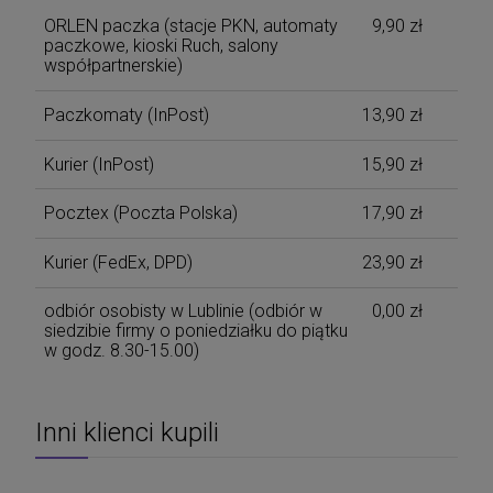
ORLEN paczka (stacje PKN, automaty
9,90 zł
paczkowe, kioski Ruch, salony
współpartnerskie)
Paczkomaty
(InPost)
13,90 zł
Kurier
(InPost)
15,90 zł
Pocztex
(Poczta Polska)
17,90 zł
Kurier
(FedEx, DPD)
23,90 zł
odbiór osobisty w Lublinie
(odbiór w
0,00 zł
siedzibie firmy o poniedziałku do piątku
w godz. 8.30-15.00)
Inni klienci kupili