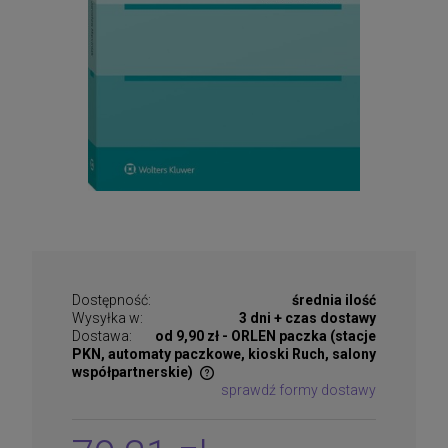
Dostępność:
średnia ilość
Wysyłka w:
3 dni + czas dostawy
Dostawa:
od 9,90 zł
- ORLEN paczka (stacje
PKN, automaty paczkowe, kioski Ruch, salony
współpartnerskie)
sprawdź formy dostawy
Cena nie zawiera ewentualnych kosztów płatności