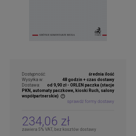
Dostępność:
średnia ilość
Wysyłka w:
48 godzin + czas dostawy
Dostawa:
od 9,90 zł
- ORLEN paczka (stacje
PKN, automaty paczkowe, kioski Ruch, salony
współpartnerskie)
sprawdź formy dostawy
Cena nie zawiera ewentualnych kosztów płatności
234,06 zł
zawiera 5% VAT, bez kosztów dostawy