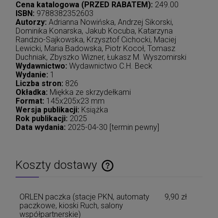
Cena katalogowa (PRZED RABATEM):
249.00
ISBN:
9788382352603
Autorzy:
Adrianna Nowińska, Andrzej Sikorski,
Dominika Konarska, Jakub Kocuba, Katarzyna
Randzio-Sajkowska, Krzysztof Cichocki, Maciej
Lewicki, Maria Badowska, Piotr Kocoł, Tomasz
Duchniak, Zbyszko Wizner, Łukasz M. Wyszomirski
Wydawnictwo:
Wydawnictwo C.H. Beck
Wydanie:
1
Liczba stron:
826
Okładka:
Miękka ze skrzydełkami
Format:
145x205x23 mm
Wersja publikacji:
Książka
Rok publikacji:
2025
Data wydania:
2025-04-30 [termin pewny]
Koszty dostawy
Cena nie zawiera ewentualnych kosztów płatności
ORLEN paczka (stacje PKN, automaty
9,90 zł
paczkowe, kioski Ruch, salony
współpartnerskie)