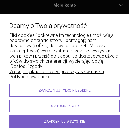
Moje konto
Płatności i dostawa
Dbamy o Twoją prywatność
Informacje
Pliki cookies i pokrewne im technologie umożliwiają
poprawne działanie strony i pomagają nam
O nas
dostosować ofertę do Twoich potrzeb. Możesz
zaakceptować wykorzystanie przez nas wszystkich
tych plików i przejść do sklepu lub dostosować użycie
plików do swoich preferencji, wybierając opcję
"Dostosuj zgody".
Wojciech Naja - Księgarnia Sądowa, Krakowskie Przedmieście 43, 20-076 Lublin | e-
Więcej o plikach cookies przeczytasz w naszej
mail: info@lexliber.pl | tel.: +48 513 959 100
Polityce prywatności.
© 2026 lexliber.pl . Wszelkie prawa zastrzeżone.
Styl graficzny ShopGadget.eu
Sklep internetowy Shoper.pl
ZAAKCEPTUJ TYLKO NIEZBĘDNE
DOSTOSUJ ZGODY
ZAAKCEPTUJ WSZYSTKIE