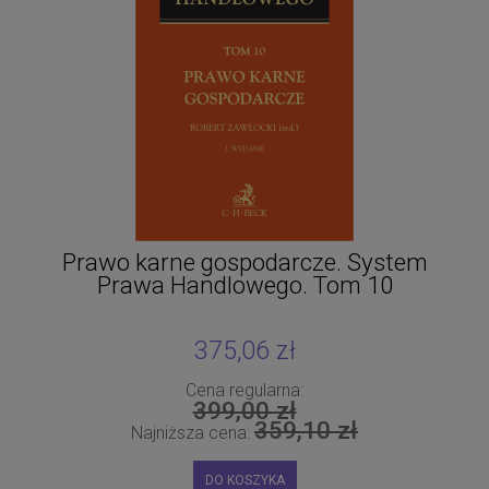
Prawo karne gospodarcze. System
Prawa Handlowego. Tom 10
od
375,06 zł
Cena regularna:
399,00 zł
359,10 zł
Najniższa cena:
DO KOSZYKA