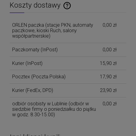
Koszty dostawy
Cena nie zawiera ewentualnych kosztów płatności
ORLEN paczka (stacje PKN, automaty
0,00 zł
paczkowe, kioski Ruch, salony
współpartnerskie)
Paczkomaty
(InPost)
0,00 zł
Kurier
(InPost)
15,90 zł
Pocztex
(Poczta Polska)
17,90 zł
Kurier
(FedEx, DPD)
23,90 zł
odbiór osobisty w Lublinie
(odbiór w
0,00 zł
siedzibie firmy o poniedziałku do piątku
w godz. 8.30-15.00)