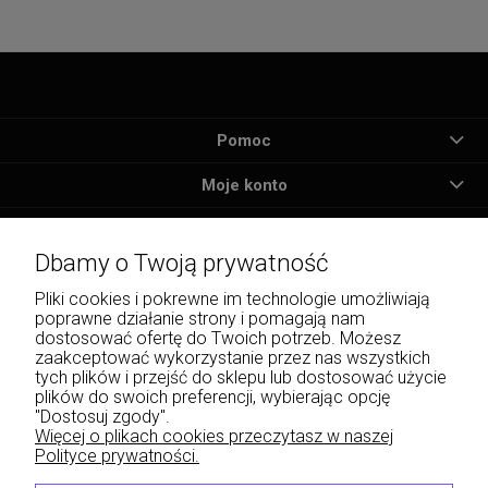
Pomoc
Moje konto
Płatności i dostawa
Dbamy o Twoją prywatność
Informacje
Pliki cookies i pokrewne im technologie umożliwiają
poprawne działanie strony i pomagają nam
O nas
dostosować ofertę do Twoich potrzeb. Możesz
zaakceptować wykorzystanie przez nas wszystkich
tych plików i przejść do sklepu lub dostosować użycie
plików do swoich preferencji, wybierając opcję
"Dostosuj zgody".
Wojciech Naja - Księgarnia Sądowa, Krakowskie Przedmieście 43, 20-076 Lublin | e-
Więcej o plikach cookies przeczytasz w naszej
mail: info@lexliber.pl | tel.: +48 513 959 100
Polityce prywatności.
© 2026 lexliber.pl . Wszelkie prawa zastrzeżone.