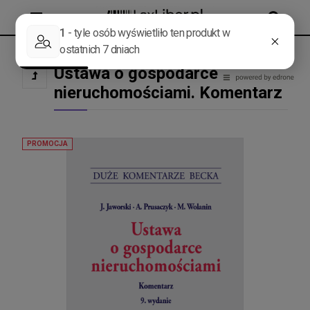
MENU
SZUKAJ
Ustawa o gospodarce
nieruchomościami. Komentarz
PROMOCJA