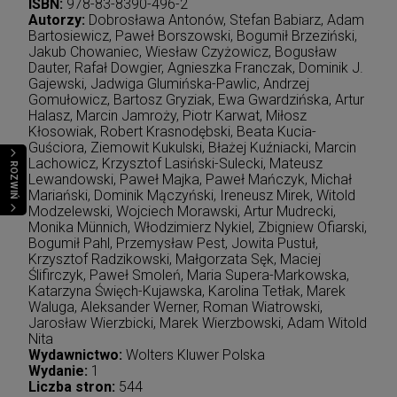
ISBN:
978-83-8390-496-2
Autorzy:
Dobrosława Antonów, Stefan Babiarz, Adam
Bartosiewicz, Paweł Borszowski, Bogumił Brzeziński,
Jakub Chowaniec, Wiesław Czyżowicz, Bogusław
Dauter, Rafał Dowgier, Agnieszka Franczak, Dominik J.
Gajewski, Jadwiga Glumińska-Pawlic, Andrzej
Gomułowicz, Bartosz Gryziak, Ewa Gwardzińska, Artur
Halasz, Marcin Jamroży, Piotr Karwat, Miłosz
Kłosowiak, Robert Krasnodębski, Beata Kucia-
Guściora, Ziemowit Kukulski, Błażej Kuźniacki, Marcin
Lachowicz, Krzysztof Lasiński-Sulecki, Mateusz
ROZWIŃ
Lewandowski, Paweł Majka, Paweł Mańczyk, Michał
Mariański, Dominik Mączyński, Ireneusz Mirek, Witold
Modzelewski, Wojciech Morawski, Artur Mudrecki,
Monika Münnich, Włodzimierz Nykiel, Zbigniew Ofiarski,
Bogumił Pahl, Przemysław Pest, Jowita Pustuł,
Krzysztof Radzikowski, Małgorzata Sęk, Maciej
Ślifirczyk, Paweł Smoleń, Maria Supera-Markowska,
Katarzyna Święch-Kujawska, Karolina Tetłak, Marek
Waluga, Aleksander Werner, Roman Wiatrowski,
Jarosław Wierzbicki, Marek Wierzbowski, Adam Witold
Nita
Wydawnictwo:
Wolters Kluwer Polska
Wydanie:
1
Liczba stron:
544