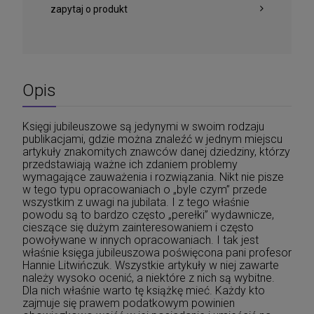
zapytaj o produkt
Opis
Księgi jubileuszowe są jedynymi w swoim rodzaju
publikacjami, gdzie można znaleźć w jednym miejscu
artykuły znakomitych znawców danej dziedziny, którzy
przedstawiają ważne ich zdaniem problemy
wymagające zauważenia i rozwiązania. Nikt nie pisze
w tego typu opracowaniach o „byle czym” przede
wszystkim z uwagi na jubilata. I z tego właśnie
powodu są to bardzo często „perełki” wydawnicze,
cieszące się dużym zainteresowaniem i często
powoływane w innych opracowaniach. I tak jest
właśnie księga jubileuszowa poświęcona pani profesor
Hannie Litwińczuk. Wszystkie artykuły w niej zawarte
należy wysoko ocenić, a niektóre z nich są wybitne.
Dla nich właśnie warto tę książkę mieć. Każdy kto
zajmuje się prawem podatkowym powinien