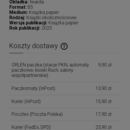
Okładka:
twarda
Format:
B5
Medium:
Książka papier
Rodzaj:
Książki okolicznościowe
Wersja publikacji:
Książka papier
Rok publikacji:
2025
Koszty dostawy
Cena nie zawiera ewentualnych kosztów płatności
ORLEN paczka (stacje PKN, automaty
9,90 zł
paczkowe, kioski Ruch, salony
współpartnerskie)
Paczkomaty
(InPost)
13,90 zł
Kurier
(InPost)
15,90 zł
Pocztex
(Poczta Polska)
17,90 zł
Kurier
(FedEx, DPD)
23,90 zł