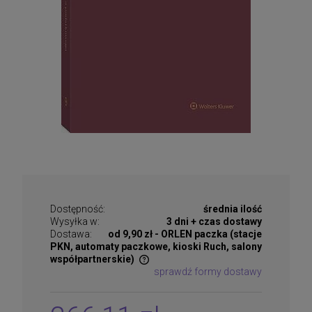
Dostępność:
średnia ilość
Wysyłka w:
3 dni + czas dostawy
Dostawa:
od 9,90 zł
- ORLEN paczka (stacje
PKN, automaty paczkowe, kioski Ruch, salony
współpartnerskie)
sprawdź formy dostawy
Cena nie zawiera ewentualnych kosztów płatności