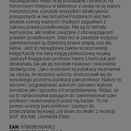
obowiązkowo wejść w jej posiadanie i umieścić na
honorowym miejscu w bibliotece z uwagi na jej walory
merytoryczne, a przede wszystkim atrakcyjność
poruszonych w niej tematów.Poddanych jest tam
analizie szereg ważnych i trudnych zagadnień z
zakresu prawa podatkowego. Nie są to tematy
wymyślone, ale realnie związane z obowiązującym
prawem podatkowym. Stad też w zasadzie wszyscy
zainteresowani tą dziedziną prawa znajdą coś dla
siebie. Jest to niewątpliwa zaleta recenzowanej
księgi.Każdy ma taką księgę jubileuszową na jaką
zasłużył! Księga pani profesor Hanny Litwińczuk jest
doskonała, tak jak jej dorobek naukowy i dokonania
dydaktyczne. Jako recenzent tej publikacji niezmiernie
się cieszę, że wszyscy autorzy dostosowali się do
wysokiego poziomu publikacji pani profesor. Należy to
docenić i pogratulować autorom zarówno wyboru
tematów jaki i sposobu ich przedstawienia. Widać, że
są to opracowania pasujące do zainteresowań pani
profesor i realizowanych przez nią badań. To na
pewno ucieszy pani profesor i zachęci do
przeczytania tej księgi „od deski do deski”.z recenzji
prof. dra hab. Leonarda Etela
EAN:
9788383904962