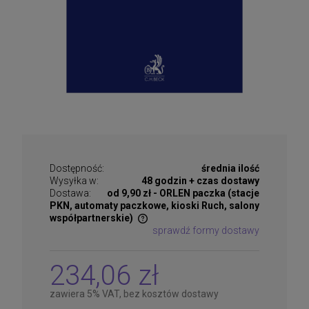
Dostępność:
średnia ilość
Wysyłka w:
48 godzin + czas dostawy
Dostawa:
od 9,90 zł
- ORLEN paczka (stacje
PKN, automaty paczkowe, kioski Ruch, salony
współpartnerskie)
sprawdź formy dostawy
Cena nie zawiera ewentualnych kosztów płatności
234,06 zł
zawiera 5% VAT, bez kosztów dostawy