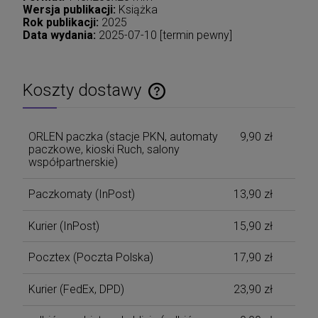
Wersja publikacji:
Książka
Rok publikacji:
2025
Data wydania:
2025-07-10 [termin pewny]
Koszty dostawy
Cena nie zawiera ewentualnych kosztów płatności
ORLEN paczka (stacje PKN, automaty
9,90 zł
paczkowe, kioski Ruch, salony
współpartnerskie)
Paczkomaty
(InPost)
13,90 zł
Kurier
(InPost)
15,90 zł
Pocztex
(Poczta Polska)
17,90 zł
Kurier
(FedEx, DPD)
23,90 zł