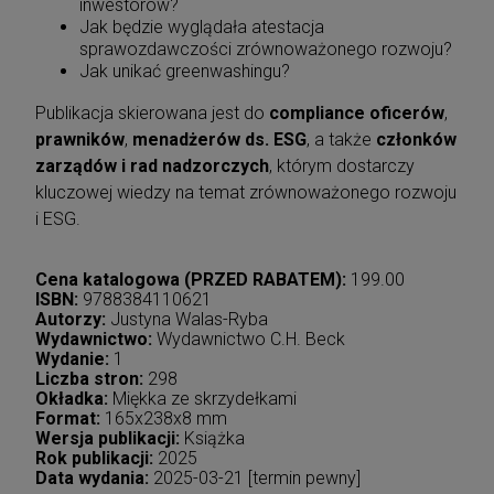
inwestorów?
Jak będzie wyglądała atestacja
sprawozdawczości zrównoważonego rozwoju?
Jak unikać greenwashingu?
Publikacja skierowana jest do
compliance oficerów
,
prawników
,
menadżerów ds. ESG
, a także
członków
zarządów
i rad nadzorczych
, którym dostarczy
kluczowej wiedzy na temat zrównoważonego rozwoju
i ESG.
Cena katalogowa (PRZED RABATEM):
199.00
ISBN:
9788384110621
Autorzy:
Justyna Walas-Ryba
Wydawnictwo:
Wydawnictwo C.H. Beck
Wydanie:
1
Liczba stron:
298
Okładka:
Miękka ze skrzydełkami
Format:
165x238x8 mm
Wersja publikacji:
Książka
Rok publikacji:
2025
Data wydania:
2025-03-21 [termin pewny]