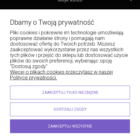
Moje konto
Płatności i dostawa
Dbamy o Twoją prywatność
Informacje
Pliki cookies i pokrewne im technologie umożliwiają
poprawne działanie strony i pomagają nam
O nas
dostosować ofertę do Twoich potrzeb. Możesz
zaakceptować wykorzystanie przez nas wszystkich
tych plików i przejść do sklepu lub dostosować użycie
plików do swoich preferencji, wybierając opcję
"Dostosuj zgody".
Wojciech Naja - Księgarnia Sądowa, Krakowskie Przedmieście 43, 20-076 Lublin | e-
Więcej o plikach cookies przeczytasz w naszej
mail: info@lexliber.pl | tel.: +48 513 959 100
Polityce prywatności.
© 2026 lexliber.pl . Wszelkie prawa zastrzeżone.
Styl graficzny ShopGadget.eu
Sklep internetowy Shoper.pl
ZAAKCEPTUJ TYLKO NIEZBĘDNE
DOSTOSUJ ZGODY
ZAAKCEPTUJ WSZYSTKIE