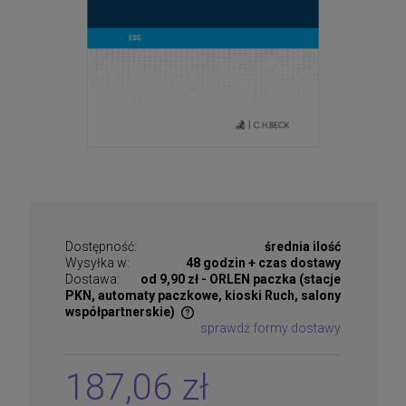
Dostępność:
średnia ilość
Wysyłka w:
48 godzin + czas dostawy
Dostawa:
od 9,90 zł
- ORLEN paczka (stacje
PKN, automaty paczkowe, kioski Ruch, salony
współpartnerskie)
sprawdź formy dostawy
Cena nie zawiera ewentualnych kosztów płatności
187,06 zł