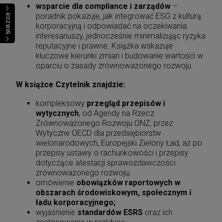
wsparcie dla compliance i zarządów
–
poradnik pokazuje, jak integrować ESG z kulturą
ROZWIŃ
korporacyjną i odpowiadać na oczekiwania
interesariuszy, jednocześnie minimalizując ryzyka
reputacyjne i prawne. Książka wskazuje
kluczowe kierunki zmian i budowanie wartości w
oparciu o zasady zrównoważonego rozwoju.
W książce Czytelnik znajdzie:
kompleksowy
przegląd przepisów i
wytycznych
, od Agendy na Rzecz
Zrównoważonego Rozwoju ONZ, przez
Wytyczne OECD dla przedsiębiorstw
wielonarodowych, Europejski Zielony Ład, aż po
przepisy ustawy o rachunkowości i przepisy
dotyczące atestacji sprawozdawczości
zrównoważonego rozwoju;
omówienie
obowiązków raportowych w
obszarach środowiskowym, społecznym i
ładu korporacyjnego;
wyjaśnienie
standardów ESRS
oraz ich