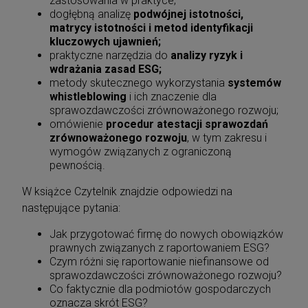
zastosowania w praktyce;
dogłębną analizę
podwójnej istotności,
matrycy istotności i metod identyfikacji
kluczowych ujawnień;
praktyczne narzędzia do
analizy ryzyk i
wdrażania zasad ESG;
metody skutecznego wykorzystania
systemów
whistleblowing
i ich znaczenie dla
sprawozdawczości zrównoważonego rozwoju;
omówienie
procedur atestacji sprawozdań
zrównoważonego rozwoju
, w tym zakresu i
wymogów związanych z ograniczoną
pewnością.
W książce Czytelnik znajdzie odpowiedzi na
następujące pytania:
Jak przygotować firmę do nowych obowiązków
prawnych związanych z raportowaniem ESG?
Czym różni się raportowanie niefinansowe od
sprawozdawczości zrównoważonego rozwoju?
Co faktycznie dla podmiotów gospodarczych
oznacza skrót ESG?