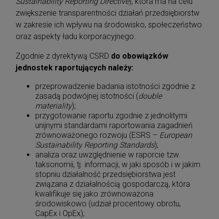
Sustainability Reporting Directive
), która ma na celu
zwiększenie transparentności działań przedsiębiorstw
w zakresie ich wpływu na środowisko, społeczeństwo
oraz aspekty ładu korporacyjnego.
Zgodnie z dyrektywą CSRD
do obowiązków
jednostek raportujących należy:
przeprowadzenie badania istotności zgodnie z
zasadą podwójnej istotności (
double
materiality
);
przygotowanie raportu zgodnie z jednolitymi
unijnymi standardami raportowania zagadnień
zrównoważonego rozwoju (ESRS –
European
Sustainability Reporting Standards
);
analiza oraz uwzględnienie w raporcie tzw.
taksonomii, tj. informacji, w jaki sposób i w jakim
stopniu działalność przedsiębiorstwa jest
związana z działalnością gospodarczą, która
kwalifikuje się jako zrównoważona
środowiskowo (udział procentowy obrotu,
CapEx i OpEx);