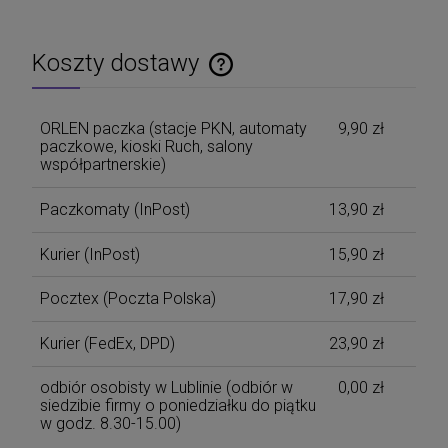
Koszty dostawy
Cena nie zawiera ewentualnych kosztów płatności
ORLEN paczka (stacje PKN, automaty
9,90 zł
paczkowe, kioski Ruch, salony
współpartnerskie)
Paczkomaty
(InPost)
13,90 zł
Kurier
(InPost)
15,90 zł
Pocztex
(Poczta Polska)
17,90 zł
Kurier
(FedEx, DPD)
23,90 zł
odbiór osobisty w Lublinie
(odbiór w
0,00 zł
siedzibie firmy o poniedziałku do piątku
w godz. 8.30-15.00)