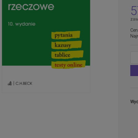
płatności
5
zaw
Cen
Naj
Wyd