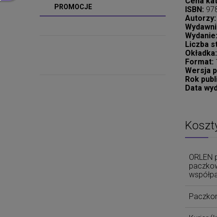
Cena ka
PROMOCJE
ISBN:
97
Autorzy:
Wydawni
Wydanie
Liczba s
Okładka:
Format:
Wersja pu
Rok publi
Data wyd
Koszt
ORLEN p
paczkow
współpa
Paczko