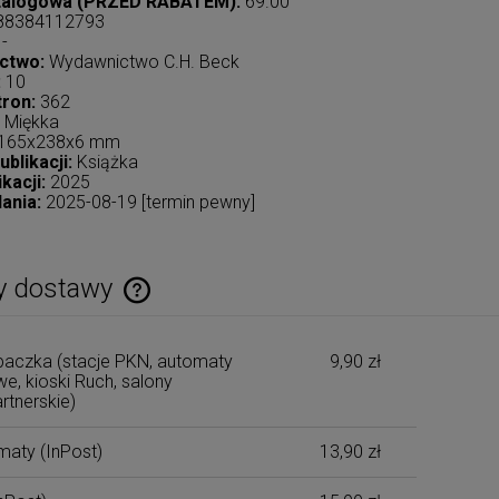
talogowa (PRZED RABATEM):
69.00
88384112793
-
ctwo:
Wydawnictwo C.H. Beck
:
10
tron:
362
Miękka
165x238x6 mm
blikacji:
Książka
kacji:
2025
ania:
2025-08-19 [termin pewny]
y dostawy
Cena nie zawiera ewentualnych kosztów
aczka (stacje PKN, automaty
9,90 zł
płatności
e, kioski Ruch, salony
rtnerskie)
maty
(InPost)
13,90 zł