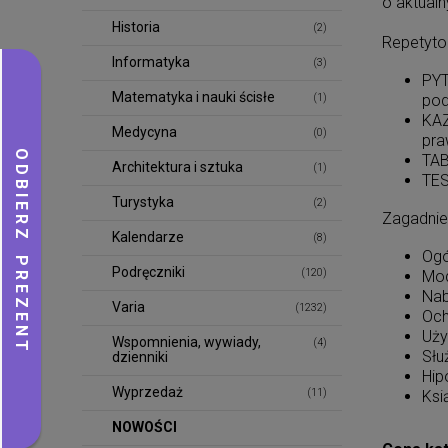
o aktualn
Historia
(2)
Repetytor
Informatyka
(3)
PYT
Matematyka i nauki ścisłe
(1)
pod
KAZ
Medycyna
(0)
pra
TAB
Architektura i sztuka
(1)
TES
Turystyka
(2)
Zagadnie
Kalendarze
(8)
Ogó
Podręczniki
(120)
Mod
Nab
Varia
(1232)
Och
Uży
Wspomnienia, wywiady,
(4)
Słu
dzienniki
Hip
Wyprzedaż
(11)
Ksi
NOWOŚCI