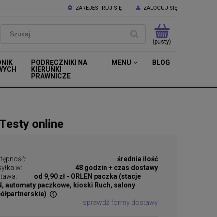
ZAREJESTRUJ SIĘ
ZALOGUJ SIĘ
(pusty)
DNIK
PODRĘCZNIKI NA
MENU
BLOG
WYCH
KIERUNKI
PRAWNICZE
Testy online
tępność:
średnia ilość
yłka w:
48 godzin + czas dostawy
tawa:
od 9,90 zł
- ORLEN paczka (stacje
, automaty paczkowe, kioski Ruch, salony
ółpartnerskie)
sprawdź formy dostawy
tualnych kosztów