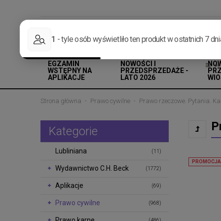
INFOLINIA: +48 513 959 100
E-MAIL: INFO@LEXLIBER.PL
EGZAMIN
NOWOŚCI I
NOW
WSTĘPNY NA
PRZEDSPRZEDAŻE -
PRZ
APLIKACJE
LATO 2026
WIO
Strona główna
Prawo cywilne
Prawo rzeczowe. Pytania. Kazu
P
Kategorie
Lubliniana
(11)
PROMOCJA
Wydawnictwo C.H. Beck
(1772)
Aplikacje
(69)
Prawo cywilne
(968)
Prawo karne
(486)