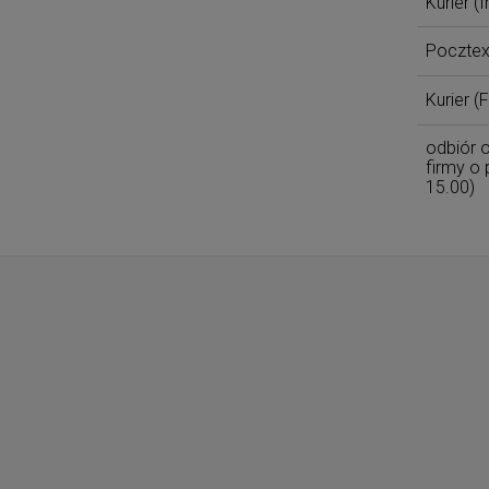
Kurier
(I
Poczte
Kurier
(F
odbiór o
firmy o 
15.00)