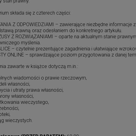
y stan prawny.
ium składa się z czterech części:
ANIA Z ODPOWIEDZIAMI – zawierające niezbędne informacje z 
stawą prawną oraz odesłaniem do konkretnego artykułu.
USY Z ROZWIĄZANIAMI – oparte na aktualnym stanie prawnym 
wniczego myślenia.
LICE – czytelnie prezentujące zagadnienia i ułatwiające wzrokowe
TY ONLINE – sprawdzające poziom przygotowania z danej tema
nia zawarte w książce dotyczą m.in.:
lnych wiadomości o prawie rzeczowym,
eli własności,
ycia i utraty prawa własności,
rony własności,
tkowania wieczystego,
żebności,
oteki,
ąg wieczystych.