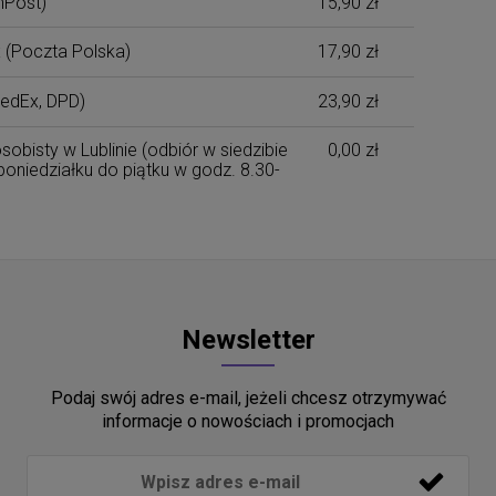
nPost)
15,90 zł
x
(Poczta Polska)
17,90 zł
edEx, DPD)
23,90 zł
sobisty w Lublinie
(odbiór w siedzibie
0,00 zł
poniedziałku do piątku w godz. 8.30-
Newsletter
Podaj swój adres e-mail, jeżeli chcesz otrzymywać
informacje o nowościach i promocjach