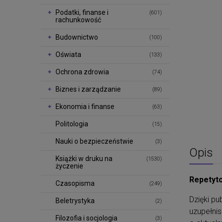
Podatki, finanse i
(601)
rachunkowość
Budownictwo
(100)
Oświata
(133)
Ochrona zdrowia
(74)
Biznes i zarządzanie
(89)
Ekonomia i finanse
(63)
Politologia
(15)
Nauki o bezpieczeństwie
(3)
Opis
Książki w druku na
(1530)
życzenie
Repetyto
Czasopisma
(249)
Dzięki pu
Beletrystyka
(2)
uzupełni
Filozofia i socjologia
(3)