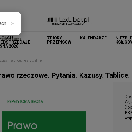
OŚCI I
ZBIORY
KALENDARZE
NIEZBĘ
EDSPRZEDAŻE -
PRZEPISÓW
KSIĘGO
SNA 2026
sy. Tablice. Testy online
rawo rzeczowe. Pytania. Kazusy. Tablice. 
Dos
Wys
Dos
PKN
wsp
Cena nie zawiera ewen