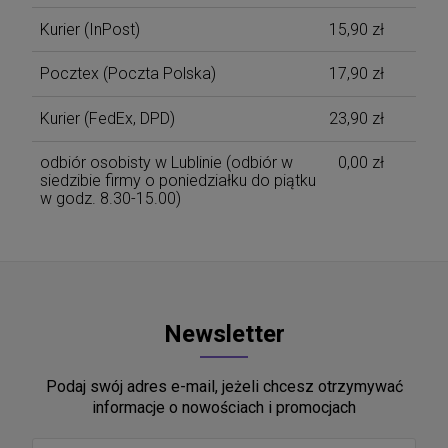
Kurier
(InPost)
15,90 zł
Pocztex
(Poczta Polska)
17,90 zł
Kurier
(FedEx, DPD)
23,90 zł
odbiór osobisty w Lublinie
(odbiór w
0,00 zł
siedzibie firmy o poniedziałku do piątku
w godz. 8.30-15.00)
Newsletter
Podaj swój adres e-mail, jeżeli chcesz otrzymywać
informacje o nowościach i promocjach