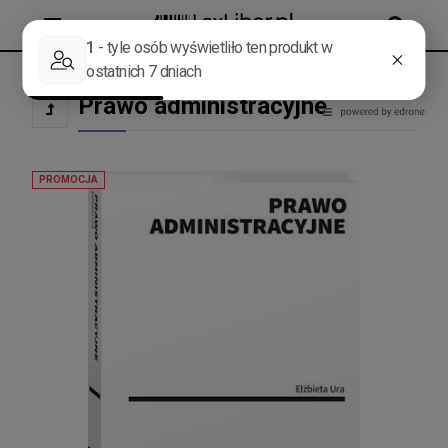
MENU
SZUKAJ
Prawo administracyjne
PROMOCJA