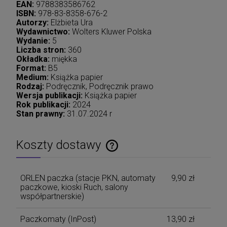
EAN:
9788383586762
ISBN:
978-83-8358-676-2
Autorzy:
Elżbieta Ura
Wydawnictwo:
Wolters Kluwer Polska
Wydanie:
5
Liczba stron:
360
Okładka:
miękka
Format:
B5
Medium:
Książka papier
Rodzaj:
Podręcznik, Podręcznik prawo
Wersja publikacji:
Książka papier
Rok publikacji:
2024
Stan prawny:
31.07.2024 r
Koszty dostawy
Cena nie zawiera ewentualnych kosztów płatności
ORLEN paczka (stacje PKN, automaty
9,90 zł
paczkowe, kioski Ruch, salony
współpartnerskie)
Paczkomaty
(InPost)
13,90 zł