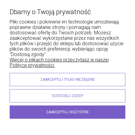
Płatności i dostawa
Dbamy o Twoją prywatność
Informacje
Pliki cookies i pokrewne im technologie umożliwiają
poprawne działanie strony i pomagają nam
O nas
dostosować ofertę do Twoich potrzeb. Możesz
zaakceptować wykorzystanie przez nas wszystkich
tych plików i przejść do sklepu lub dostosować użycie
plików do swoich preferencji, wybierając opcję
"Dostosuj zgody".
Wojciech Naja - Księgarnia Sądowa, Krakowskie Przedmieście 43, 20-076 Lublin | e-
Więcej o plikach cookies przeczytasz w naszej
mail: info@lexliber.pl | tel.: +48 513 959 100
Polityce prywatności.
© 2026 lexliber.pl . Wszelkie prawa zastrzeżone.
Styl graficzny ShopGadget.eu
Sklep internetowy Shoper.pl
ZAAKCEPTUJ TYLKO NIEZBĘDNE
DOSTOSUJ ZGODY
ZAAKCEPTUJ WSZYSTKIE