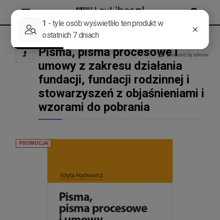
MENU
SZUKAJ
Pisma, pisma procesowe i
umowy z zakresu działania
fundacji, fundacji rodzinnej i
stowarzyszeń z objaśnieniami i
wzorami do pobrania
PROMOCJA