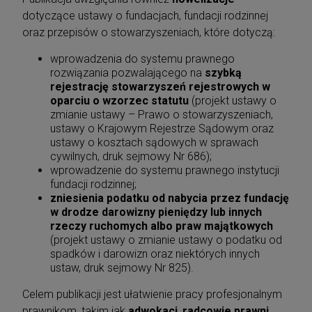
dotyczące ustawy o fundacjach, fundacji rodzinnej
oraz przepisów o stowarzyszeniach, które dotyczą:
wprowadzenia do systemu prawnego
rozwiązania pozwalającego na
szybką
rejestrację stowarzyszeń rejestrowych
w
oparciu o wzorzec statutu
(projekt ustawy o
zmianie ustawy – Prawo o stowarzyszeniach,
ustawy o Krajowym Rejestrze Sądowym oraz
ustawy o kosztach sądowych w sprawach
cywilnych, druk sejmowy Nr 686);
wprowadzenie do systemu prawnego instytucji
fundacji rodzinnej;
zniesienia podatku od nabycia przez fundację
w drodze darowizny pieniędzy lub innych
rzeczy ruchomych albo praw majątkowych
(projekt ustawy o zmianie ustawy o podatku od
spadków i darowizn oraz niektórych innych
ustaw, druk sejmowy Nr 825).
Celem publikacji jest ułatwienie pracy profesjonalnym
prawnikom, takim jak
adwokaci
,
radcowie prawni
,