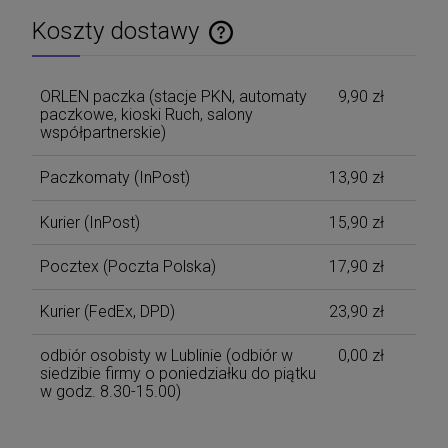
Koszty dostawy
Cena nie zawiera ewentualnych kosztów płatności
ORLEN paczka (stacje PKN, automaty
9,90 zł
paczkowe, kioski Ruch, salony
współpartnerskie)
Paczkomaty
(InPost)
13,90 zł
Kurier
(InPost)
15,90 zł
Pocztex
(Poczta Polska)
17,90 zł
Kurier
(FedEx, DPD)
23,90 zł
odbiór osobisty w Lublinie
(odbiór w
0,00 zł
siedzibie firmy o poniedziałku do piątku
w godz. 8.30-15.00)