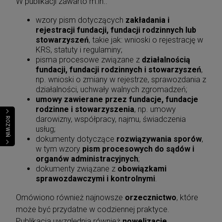
W publikacji zawarto m.in.:
wzory pism dotyczących
zakładania i
rejestracji fundacji, fundacji rodzinnych lub
stowarzyszeń
, takie jak: wnioski o rejestrację w
KRS, statuty i regulaminy;
pisma procesowe związane z
działalnością
fundacji, fundacji rodzinnych i stowarzyszeń
,
np. wnioski o zmiany w rejestrze, sprawozdania z
działalności, uchwały walnych zgromadzeń;
umowy zawierane przez fundacje, fundacje
rodzinne i stowarzyszenia
, np. umowy
darowizny, współpracy, najmu, świadczenia
ROZWIŃ
usług;
dokumenty dotyczące
rozwiązywania sporów
,
w tym wzory
pism procesowych do sądów i
organów administracyjnych
;
dokumenty związane z
obowiązkami
sprawozdawczymi i kontrolnymi
.
Omówiono również najnowsze
orzecznictwo
, które
może być przydatne w codziennej praktyce.
Publikacja uwzględnia również
nowelizacje