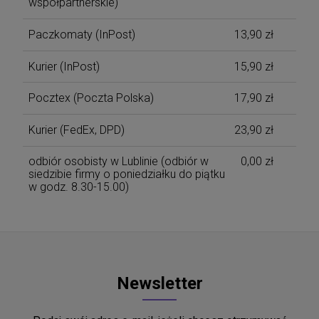
współpartnerskie)
Paczkomaty
(InPost)
13,90 zł
Kurier
(InPost)
15,90 zł
Pocztex
(Poczta Polska)
17,90 zł
Kurier
(FedEx, DPD)
23,90 zł
odbiór osobisty w Lublinie
(odbiór w
0,00 zł
siedzibie firmy o poniedziałku do piątku
w godz. 8.30-15.00)
Newsletter