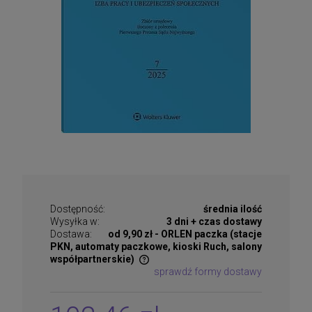
Dostępność:
średnia ilość
Wysyłka w:
3 dni + czas dostawy
Dostawa:
od 9,90 zł
- ORLEN paczka (stacje
PKN, automaty paczkowe, kioski Ruch, salony
współpartnerskie)
sprawdź formy dostawy
Cena nie zawiera ewentualnych kosztów płatności