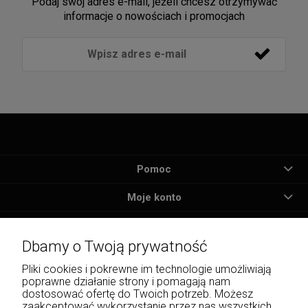
Podaj swój adres e-mail, jeżeli chcesz otrzymywać
informacje o nowościach i promocjach
Pomoc
Moje konto
Płatności i dostawa
Dbamy o Twoją prywatność
Informacje
Pliki cookies i pokrewne im technologie umożliwiają
poprawne działanie strony i pomagają nam
O nas
dostosować ofertę do Twoich potrzeb. Możesz
zaakceptować wykorzystanie przez nas wszystkich