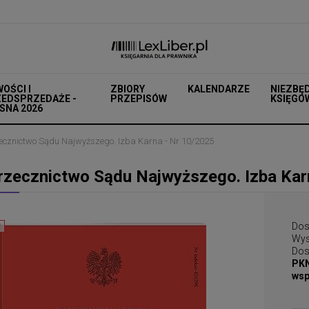
OŚCI I
ZBIORY
KALENDARZE
NIEZBĘ
EDSPRZEDAŻE -
PRZEPISÓW
KSIĘGO
SNA 2026
ecznictwo Sądu Najwyższego. Izba Karna - Nr 10/2025
rzecznictwo Sądu Najwyższego. Izba Kar
Dos
Wys
Dos
PKN
wsp
Cena nie zawiera ewen