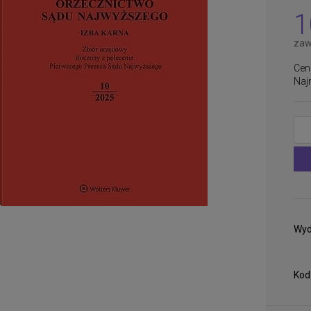
płatności
1
zaw
Cen
Naj
Wyd
Kod