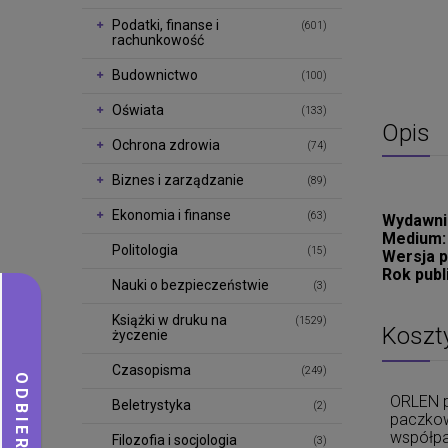
Podatki, finanse i
(601)
rachunkowość
Budownictwo
(100)
Oświata
(133)
Opis
Ochrona zdrowia
(74)
Biznes i zarządzanie
(89)
Ekonomia i finanse
(63)
Wydawni
Medium
Politologia
(15)
Wersja p
Rok publ
Nauki o bezpieczeństwie
(3)
Książki w druku na
(1529)
Koszt
życzenie
Czasopisma
(249)
ORLEN p
Beletrystyka
(2)
paczkow
współpa
Filozofia i socjologia
(3)