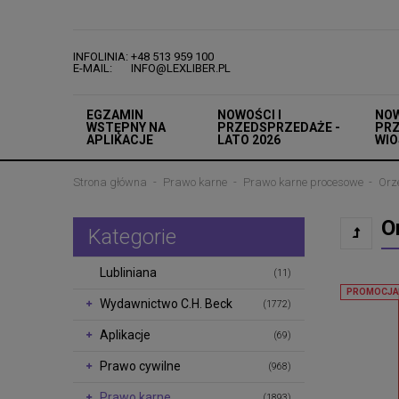
INFOLINIA: +48 513 959 100
E-MAIL: INFO@LEXLIBER.PL
EGZAMIN
NOWOŚCI I
NOW
WSTĘPNY NA
PRZEDSPRZEDAŻE -
PRZ
APLIKACJE
LATO 2026
WIO
Strona główna
Prawo karne
Prawo karne procesowe
Orz
O
Kategorie
Lubliniana
(11)
PROMOCJA
Wydawnictwo C.H. Beck
(1772)
Aplikacje
(69)
Prawo cywilne
(968)
Prawo karne
(1893)