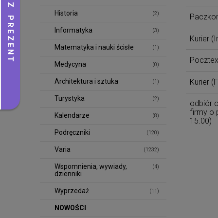
Historia
(2)
Paczko
Informatyka
(3)
Kurier
(I
Matematyka i nauki ścisłe
(1)
Poczte
Medycyna
(0)
Kurier
(F
Architektura i sztuka
(1)
Turystyka
(2)
odbiór o
firmy o 
Kalendarze
(8)
15.00)
Podręczniki
(120)
Varia
(1232)
Wspomnienia, wywiady,
(4)
dzienniki
Wyprzedaż
(11)
NOWOŚCI