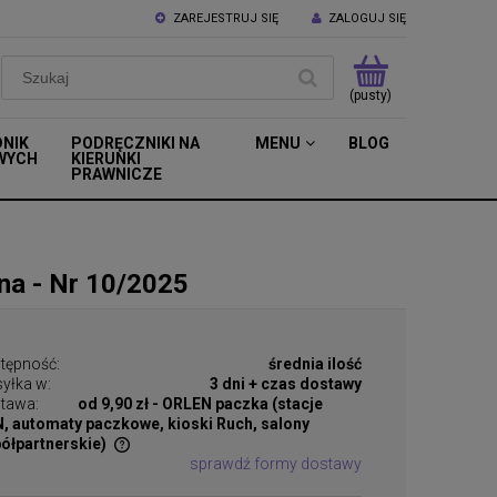
ZAREJESTRUJ SIĘ
ZALOGUJ SIĘ
(pusty)
DNIK
PODRĘCZNIKI NA
MENU
BLOG
WYCH
KIERUNKI
PRAWNICZE
na - Nr 10/2025
tępność:
średnia ilość
yłka w:
3 dni + czas dostawy
tawa:
od 9,90 zł
- ORLEN paczka (stacje
, automaty paczkowe, kioski Ruch, salony
ółpartnerskie)
sprawdź formy dostawy
tualnych kosztów