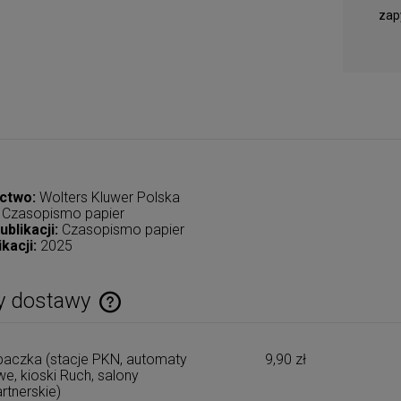
zap
ctwo:
Wolters Kluwer Polska
:
Czasopismo papier
ublikacji:
Czasopismo papier
ikacji:
2025
y dostawy
Cena nie zawiera ewentualnych kosztów
aczka (stacje PKN, automaty
9,90 zł
płatności
e, kioski Ruch, salony
rtnerskie)