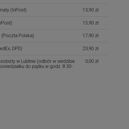
maty
(InPost)
13,90 zł
nPost)
15,90 zł
x
(Poczta Polska)
17,90 zł
edEx, DPD)
23,90 zł
sobisty w Lublinie
(odbiór w siedzibie
0,00 zł
poniedziałku do piątku w godz. 8.30-