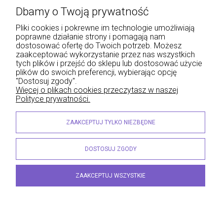
Dbamy o Twoją prywatność
Informacje
Pliki cookies i pokrewne im technologie umożliwiają
poprawne działanie strony i pomagają nam
O nas
dostosować ofertę do Twoich potrzeb. Możesz
zaakceptować wykorzystanie przez nas wszystkich
tych plików i przejść do sklepu lub dostosować użycie
plików do swoich preferencji, wybierając opcję
"Dostosuj zgody".
Wojciech Naja - Księgarnia Sądowa, Krakowskie Przedmieście 43, 20-076 Lublin | e-
Więcej o plikach cookies przeczytasz w naszej
mail: info@lexliber.pl | tel.: +48 513 959 100
Polityce prywatności.
© 2026 lexliber.pl . Wszelkie prawa zastrzeżone.
Styl graficzny ShopGadget.eu
Sklep internetowy Shoper.pl
ZAAKCEPTUJ TYLKO NIEZBĘDNE
DOSTOSUJ ZGODY
ZAAKCEPTUJ WSZYSTKIE