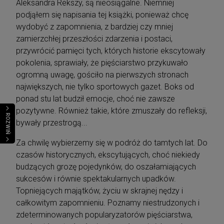
Aleksandra Rekszy, są nieosiągalne. Niemniej
podjąłem się napisania tej książki, ponieważ chcę
wydobyć z zapomnienia, z bardziej czy mniej
zamierzchłej przeszłości zdarzenia i postaci,
przywrócić pamięci tych, których historie ekscytowały
pokolenia, sprawiały, że pięściarstwo przykuwało
ogromną uwagę, gościło na pierwszych stronach
największych, nie tylko sportowych gazet. Boks od
ponad stu lat budził emocje, choć nie zawsze
pozytywne. Również takie, które zmuszały do refleksji,
ROZWIŃ
bywały przestrogą...
Za chwilę wybierzemy się w podróż do tamtych lat. Do
czasów historycznych, ekscytujących, choć niekiedy
budzących grozę pojedynków, do oszałamiających
sukcesów i równie spektakularnych upadków.
Topniejących majątków, życiu w skrajnej nędzy i
całkowitym zapomnieniu. Poznamy niestrudzonych i
zdeterminowanych popularyzatorów pięściarstwa,