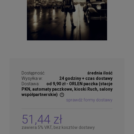
Dostępność:
średnia ilość
Wysyłka w:
24 godziny + czas dostawy
Dostawa:
od 9,90 zł
- ORLEN paczka (stacje
PKN, automaty paczkowe, kioski Ruch, salony
współpartnerskie)
sprawdź formy dostawy
Cena nie zawiera ewentualnych kosztów płatności
51,44 zł
zawiera 5% VAT, bez kosztów dostawy