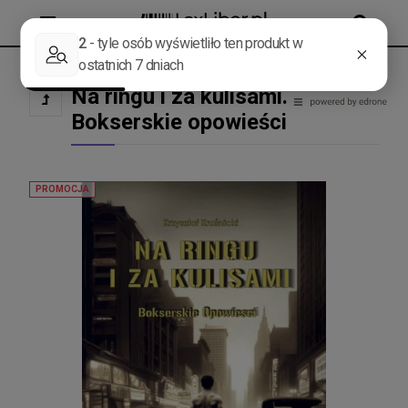
MENU
SZUKAJ
Na ringu i za kulisami.
Bokserskie opowieści
PROMOCJA