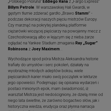
„Polskiego Pioruna”
Eddiego Rana
z „Fargo Express”
Billym Petrole
. W warszawskiej Hali Gwardii, w
gęstym tłumie zdzierać gardło „Brawo
Stamm
!” -
podczas dekoracji naszych pięciu mistrzów Europy.
Czy marznąć na pokrytej plandeką platformie
ciężarówki wiozącej pięściarzy na powojenny mecz z
Czechosłowacją albo w lejącym się z nieba żarze
oglądać na Yankee Stadium zmagania
Ray „Sugar”
Robinsona
z
Joey Maximem
...
Wychodzące spod pióra Mistrza Aleksandra historie
trafiały do umysłów i serc pokoleń, działały na
wyobraźnię młodych adeptów boksu, wiele
pięściarskich karier miało swój początek w lekturze
jego opowieści. Podejmując się opisania wydarzeń i
postaci minionych epok, mam świadomość, iż
warsztat Mistrza jest niedościgniony, że dzielą mnie od
niego lata świetlne, że zarówno bogactwo słów, jak i
historyczna wiedza, erudycja oraz płynna narracja