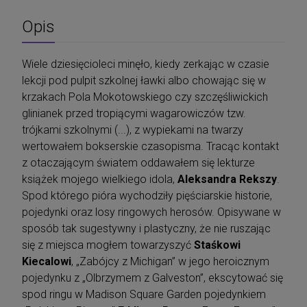
Opis
Wiele dziesięcioleci minęło, kiedy zerkając w czasie
lekcji pod pulpit szkolnej ławki albo chowając się w
krzakach Pola Mokotowskiego czy szczęśliwickich
glinianek przed tropiącymi wagarowiczów tzw.
trójkami szkolnymi (...), z wypiekami na twarzy
wertowałem bokserskie czasopisma. Tracąc kontakt
z otaczającym światem oddawałem się lekturze
książek mojego wielkiego idola,
Aleksandra Rekszy
.
Spod którego pióra wychodziły pięściarskie historie,
pojedynki oraz losy ringowych herosów. Opisywane w
sposób tak sugestywny i plastyczny, że nie ruszając
się z miejsca mogłem towarzyszyć
Staśkowi
Kiecalowi
, „Zabójcy z Michigan” w jego heroicznym
pojedynku z „Olbrzymem z Galveston”, ekscytować się
spod ringu w Madison Square Garden pojedynkiem