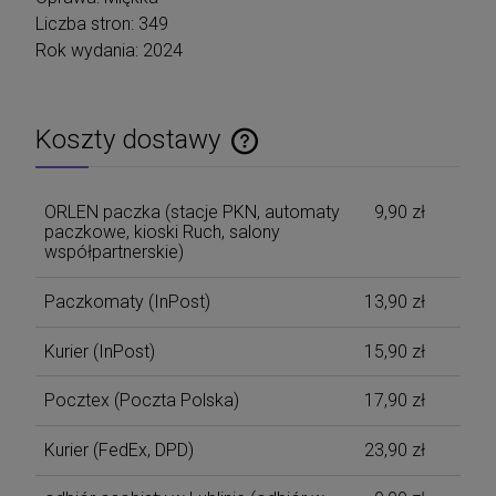
Liczba stron: 349
Rok wydania: 2024
Koszty dostawy
Cena nie zawiera ewentualnych kosztów płatności
ORLEN paczka (stacje PKN, automaty
9,90 zł
paczkowe, kioski Ruch, salony
współpartnerskie)
Paczkomaty
(InPost)
13,90 zł
Kurier
(InPost)
15,90 zł
Pocztex
(Poczta Polska)
17,90 zł
Kurier
(FedEx, DPD)
23,90 zł