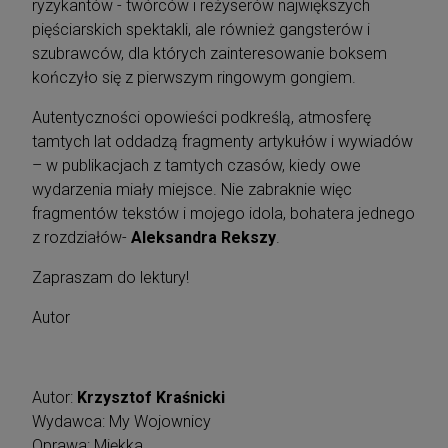
ryzykantów - twórców i reżyserów największych
pięściarskich spektakli, ale również gangsterów i
szubrawców, dla których zainteresowanie boksem
kończyło się z pierwszym ringowym gongiem.
Autentyczności opowieści podkreślą, atmosferę
tamtych lat oddadzą fragmenty artykułów i wywiadów
– w publikacjach z tamtych czasów, kiedy owe
wydarzenia miały miejsce. Nie zabraknie więc
fragmentów tekstów i mojego idola, bohatera jednego
z rozdziałów-
Aleksandra Rekszy
.
Zapraszam do lektury!
Autor
Autor:
Krzysztof Kraśnicki
Wydawca: My Wojownicy
Oprawa: Miękka