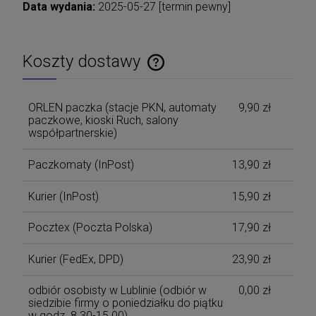
Data wydania:
2025-05-27 [termin pewny]
Koszty dostawy
Cena nie zawiera ewentualnych kosztów płatności
ORLEN paczka (stacje PKN, automaty
9,90 zł
paczkowe, kioski Ruch, salony
współpartnerskie)
Paczkomaty
(InPost)
13,90 zł
Kurier
(InPost)
15,90 zł
Pocztex
(Poczta Polska)
17,90 zł
Kurier
(FedEx, DPD)
23,90 zł
odbiór osobisty w Lublinie
(odbiór w
0,00 zł
siedzibie firmy o poniedziałku do piątku
w godz. 8.30-15.00)