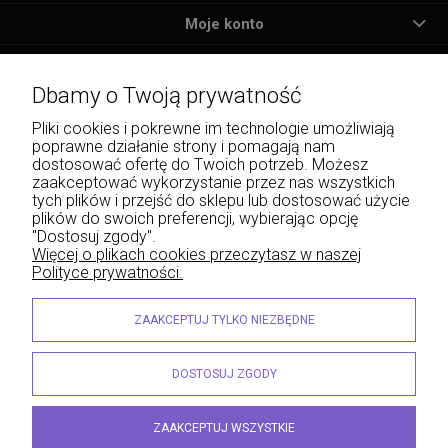
Moje konto
Płatności i dostawa
Dbamy o Twoją prywatność
Informacje
Pliki cookies i pokrewne im technologie umożliwiają
poprawne działanie strony i pomagają nam
O nas
dostosować ofertę do Twoich potrzeb. Możesz
zaakceptować wykorzystanie przez nas wszystkich
tych plików i przejść do sklepu lub dostosować użycie
plików do swoich preferencji, wybierając opcję
"Dostosuj zgody".
Wojciech Naja - Księgarnia Sądowa, Krakowskie Przedmieście 43, 20-076 Lublin | e-
Więcej o plikach cookies przeczytasz w naszej
mail: info@lexliber.pl | tel.: +48 513 959 100
Polityce prywatności.
© 2026 lexliber.pl . Wszelkie prawa zastrzeżone.
Styl graficzny ShopGadget.eu
Sklep internetowy Shoper.pl
ZAAKCEPTUJ TYLKO NIEZBĘDNE
DOSTOSUJ ZGODY
ZAAKCEPTUJ WSZYSTKIE