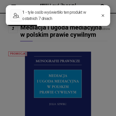
MENU
SZUKAJ
Mediacja i ugoda mediacyjna
w polskim prawie cywilnym
PROMOCJA