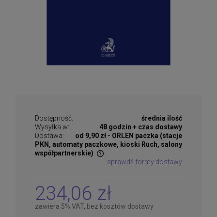
Dostępność:
średnia ilość
Wysyłka w:
48 godzin + czas dostawy
Dostawa:
od 9,90 zł
- ORLEN paczka (stacje
PKN, automaty paczkowe, kioski Ruch, salony
współpartnerskie)
sprawdź formy dostawy
Cena nie zawiera ewentualnych kosztów płatności
234,06 zł
zawiera 5% VAT, bez kosztów dostawy