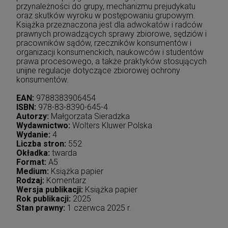
przynależności do grupy, mechanizmu prejudykatu
oraz skutków wyroku w postępowaniu grupowym.
Książka przeznaczona jest dla adwokatów i radców
prawnych prowadzących sprawy zbiorowe, sędziów i
pracowników sądów, rzeczników konsumentów i
organizacji konsumenckich, naukowców i studentów
prawa procesowego, a także praktyków stosujących
unijne regulacje dotyczące zbiorowej ochrony
konsumentów.
EAN:
9788383906454
ISBN:
978-83-8390-645-4
Autorzy:
Małgorzata Sieradzka
Wydawnictwo:
Wolters Kluwer Polska
Wydanie:
4
Liczba stron:
552
Okładka:
twarda
Format:
A5
Medium:
Książka papier
Rodzaj:
Komentarz
Wersja publikacji:
Książka papier
Rok publikacji:
2025
Stan prawny:
1 czerwca 2025 r.