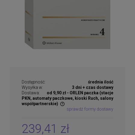
Dostępność:
średnia ilość
Wysyłka w:
3 dni + czas dostawy
Dostawa:
od 9,90 zł
- ORLEN paczka (stacje
PKN, automaty paczkowe, kioski Ruch, salony
współpartnerskie)
sprawdź formy dostawy
Cena nie zawiera ewentualnych kosztów płatności
239,41 zł