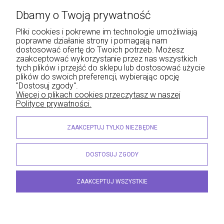
Płatności i dostawa
Dbamy o Twoją prywatność
Informacje
Pliki cookies i pokrewne im technologie umożliwiają
poprawne działanie strony i pomagają nam
O nas
dostosować ofertę do Twoich potrzeb. Możesz
zaakceptować wykorzystanie przez nas wszystkich
tych plików i przejść do sklepu lub dostosować użycie
plików do swoich preferencji, wybierając opcję
"Dostosuj zgody".
Wojciech Naja - Księgarnia Sądowa, Krakowskie Przedmieście 43, 20-076 Lublin | e-
Więcej o plikach cookies przeczytasz w naszej
mail: info@lexliber.pl | tel.: +48 513 959 100
Polityce prywatności.
© 2026 lexliber.pl . Wszelkie prawa zastrzeżone.
Styl graficzny ShopGadget.eu
Sklep internetowy Shoper.pl
ZAAKCEPTUJ TYLKO NIEZBĘDNE
DOSTOSUJ ZGODY
ZAAKCEPTUJ WSZYSTKIE