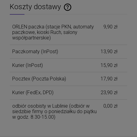
Koszty dostawy
Cena nie zawiera ewentualnych kosztów płatności
ORLEN paczka (stacje PKN, automaty
9,90 zł
paczkowe, kioski Ruch, salony
współpartnerskie)
Paczkomaty
(InPost)
13,90 zł
Kurier
(InPost)
15,90 zł
Pocztex
(Poczta Polska)
17,90 zł
Kurier
(FedEx, DPD)
23,90 zł
odbiór osobisty w Lublinie
(odbiór w
0,00 zł
siedzibie firmy o poniedziałku do piątku
w godz. 8.30-15.00)