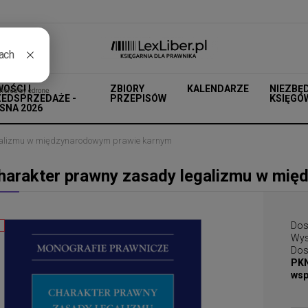
OŚCI I
ZBIORY
KALENDARZE
NIEZBĘ
EDSPRZEDAŻE -
PRZEPISÓW
KSIĘGO
SNA 2026
galizmu w międzynarodowym prawie karnym
harakter prawny zasady legalizmu w mi
Dos
Wys
Dos
PKN
wsp
Cena nie zawiera ewen