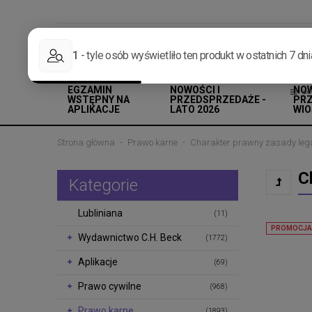
INFOLINIA: +48 513 959 100
E-MAIL: INFO@LEXLIBER.PL
EGZAMIN
NOWOŚCI I
NOW
WSTĘPNY NA
PRZEDSPRZEDAŻE -
PRZ
APLIKACJE
LATO 2026
WIO
Strona główna
Prawo karne
Charakter prawny zasady le
C
Kategorie
Lubliniana
(11)
PROMOCJA
Wydawnictwo C.H. Beck
(1772)
Aplikacje
(69)
Prawo cywilne
(968)
Prawo karne
(1893)