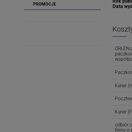
Rok publi
PROMOCJE
Data wyd
Koszt
ORLEN p
paczkow
współpa
Paczko
Kurier
(I
Poczte
Kurier
(F
odbiór o
firmy o 