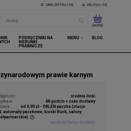
ZAREJESTRUJ SIĘ
ZALOGUJ SIĘ
(pusty)
DNIK
PODRĘCZNIKI NA
MENU
BLOG
WYCH
KIERUNKI
PRAWNICZE
ędzynarodowym prawie karnym
tępność:
średnia ilość
yłka w:
48 godzin + czas dostawy
tawa:
od 9,90 zł
- ORLEN paczka (stacje
, automaty paczkowe, kioski Ruch, salony
ółpartnerskie)
sprawdź formy dostawy
tualnych kosztów