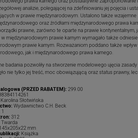
rodowego prawa karnego oraz postulatywne zaproponowanie m
egółowej analizie, polegającej na zdefiniowaniu jej pojęcia i ust
ujących w prawie międzynarodowym. Ustalono także wzajemne r
ędzynarodowego oraz źródłami międzynarodowego prawa karne
orządki prawne, zarówno te oparte na prawie kontynentalnym, j
u w międzynarodowym prawie karnym wymagało także odniesienia 
rodowym prawie karnym. Rozważaniom poddano także wpływ z
rodowego, jak i międzynarodowego prawa karnego.
ne badania pozwoliły na stworzenie modelowego ujęcia zasad
ęło nie tylko jej treść, moc obowiązującą oraz status prawny, lec
talogowa (PRZED RABATEM):
299.00
88384114261
Karolina Słotwińska
ctwo:
Wydawnictwo C.H. Beck
:
1
tron:
312
Twarda
145x205x22 mm
blikacji:
Książka