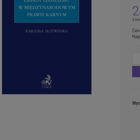
płatności
2
zaw
Cen
Naj
Wyd