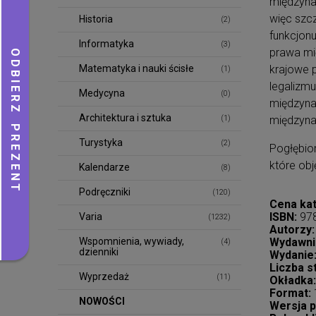
międzyna
więc szcz
Historia
(2)
funkcjon
Informatyka
(3)
prawa mi
Matematyka i nauki ścisłe
krajowe p
(1)
legalizm
Medycyna
(0)
międzyna
Architektura i sztuka
(1)
międzyna
Turystyka
(2)
Pogłębio
które obj
Kalendarze
(8)
Podręczniki
(120)
Cena ka
ISBN:
97
Varia
(1232)
Autorzy:
Wspomnienia, wywiady,
Wydawni
(4)
dzienniki
Wydanie
Liczba s
Wyprzedaż
(11)
Okładka:
Format:
NOWOŚCI
Wersja pu