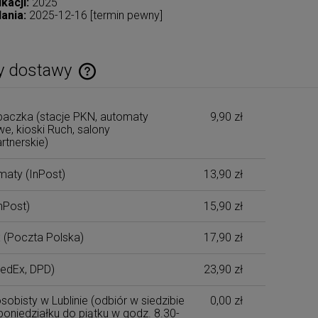
kacji:
2025
ania:
2025-12-16 [termin pewny]
y dostawy
Cena nie zawiera ewentualnych kosztów
aczka (stacje PKN, automaty
9,90 zł
płatności
e, kioski Ruch, salony
rtnerskie)
maty
(InPost)
13,90 zł
nPost)
15,90 zł
x
(Poczta Polska)
17,90 zł
edEx, DPD)
23,90 zł
sobisty w Lublinie
(odbiór w siedzibie
0,00 zł
poniedziałku do piątku w godz. 8.30-