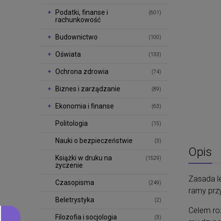
Podatki, finanse i
(601)
rachunkowość
Budownictwo
(100)
Oświata
(133)
Ochrona zdrowia
(74)
Biznes i zarządzanie
(89)
Ekonomia i finanse
(63)
Politologia
(15)
Nauki o bezpieczeństwie
(3)
Opis
Książki w druku na
(1529)
życzenie
Zasada l
Czasopisma
(249)
ramy prz
Beletrystyka
(2)
Celem ro
Filozofia i socjologia
(3)