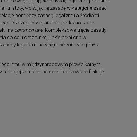
odelowego jej ujęcia. Zasadę legalizmu poddano
aleniu istoty, wpisując tę zasadę w kategorie zasad
elacje pomiędzy zasadą legalizmu a źródłami
go. Szczegółowej analizie poddano także
ak i na
common law
. Kompleksowe ujęcie zasady
do celu oraz funkcji, jakie pełni ona w
asady legalizmu na spójność zarówno prawa
y legalizmu w międzynarodowym prawie karnym,
z także jej zamierzone cele i realizowane funkcje.