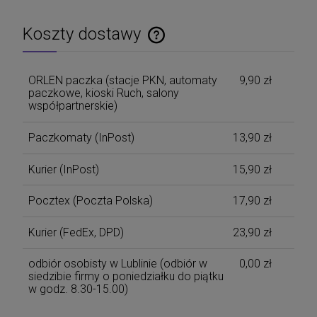
Koszty dostawy
Cena nie zawiera ewentualnych kosztów płatności
ORLEN paczka (stacje PKN, automaty
9,90 zł
paczkowe, kioski Ruch, salony
współpartnerskie)
Paczkomaty
(InPost)
13,90 zł
Kurier
(InPost)
15,90 zł
Pocztex
(Poczta Polska)
17,90 zł
Kurier
(FedEx, DPD)
23,90 zł
odbiór osobisty w Lublinie
(odbiór w
0,00 zł
siedzibie firmy o poniedziałku do piątku
w godz. 8.30-15.00)