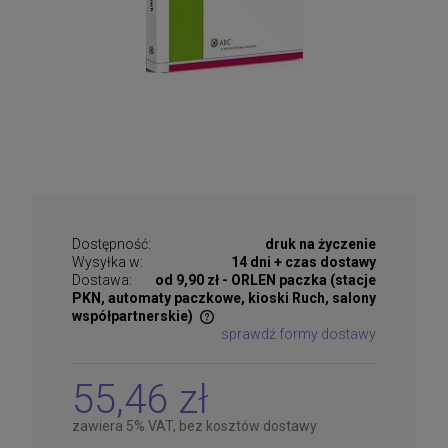
Dostępność:
druk na życzenie
Wysyłka w:
14 dni + czas dostawy
Dostawa:
od 9,90 zł
- ORLEN paczka (stacje
PKN, automaty paczkowe, kioski Ruch, salony
współpartnerskie)
sprawdź formy dostawy
Cena nie zawiera ewentualnych kosztów płatności
55,46 zł
zawiera 5% VAT, bez kosztów dostawy