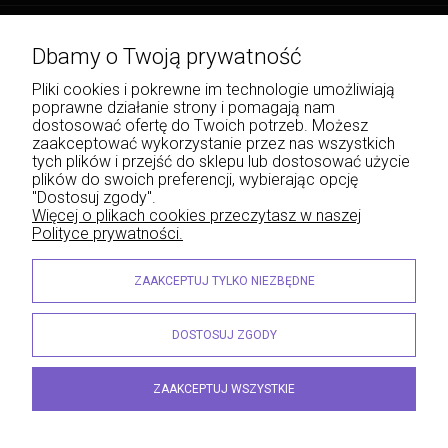
Płatności i dostawa
Dbamy o Twoją prywatność
Informacje
Pliki cookies i pokrewne im technologie umożliwiają
poprawne działanie strony i pomagają nam
O nas
dostosować ofertę do Twoich potrzeb. Możesz
zaakceptować wykorzystanie przez nas wszystkich
tych plików i przejść do sklepu lub dostosować użycie
plików do swoich preferencji, wybierając opcję
"Dostosuj zgody".
Wojciech Naja - Księgarnia Sądowa, Krakowskie Przedmieście 43, 20-076 Lublin | e-
Więcej o plikach cookies przeczytasz w naszej
mail: info@lexliber.pl | tel.: +48 513 959 100
Polityce prywatności.
© 2026 lexliber.pl . Wszelkie prawa zastrzeżone.
Styl graficzny ShopGadget.eu
Sklep internetowy Shoper.pl
ZAAKCEPTUJ TYLKO NIEZBĘDNE
DOSTOSUJ ZGODY
ZAAKCEPTUJ WSZYSTKIE