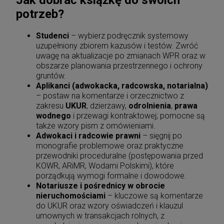
Jak dobrać książkę do swoich
potrzeb?
Studenci
– wybierz podręcznik systemowy
uzupełniony zbiorem kazusów i testów. Zwróć
uwagę na aktualizacje po zmianach WPR oraz w
obszarze planowania przestrzennego i ochrony
gruntów.
Aplikanci (adwokacka, radcowska, notarialna)
– postaw na komentarze i orzecznictwo z
zakresu
UKUR
, dzierżawy,
odrolnienia
,
prawa
wodnego
i przewagi kontraktowej; pomocne są
także wzory pism z omówieniami.
Adwokaci i radcowie prawni
– sięgnij po
monografie problemowe oraz praktyczne
przewodniki proceduralne (postępowania przed
KOWR, ARiMR, Wodami Polskimi), które
porządkują wymogi formalne i dowodowe.
Notariusze i pośrednicy w obrocie
nieruchomościami
– kluczowe są komentarze
do UKUR oraz wzory oświadczeń i klauzul
umownych w transakcjach rolnych, z