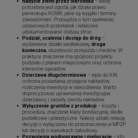
Nabycie ziemi przez nierolnika
– kiedy
potrzebna jest zgoda, jak działa prawo
pierwokupu KOWR, jakie są wyjątki i terminy
zawiadomień. Przesądza o tym spełnienie
ustawowych przesłanek i właściwe
udokumentowanie statusu stron.
Podział, scalenia i dostęp do dróg
–
wydzielenie działki siedliskowej,
droga
konieczna
, służebność przejazdu i mediów. W
praktyce znaczenie ma spójność projektu
podziału z planem miejscowym oraz ochrona
interesów sąsiadów.
Dzierżawa długoterminowa
– wpis do KW,
ochrona posiadania, przejęcie nakładów,
rozliczenia inwestycji w nawodnienia. Warto
doprecyzować uprawnienia inwestycyjne
dzierżawcy i zasady zwrotu nakładów.
Wyłączenie gruntów z produkcji
– koszty i
procedura, znaczenie klasy bonitacyjnej, skutki
podatkowe i planistyczne. Należy ustalić relację
decyzji o wyłączeniu do przeznaczenia w MPZP
lub decyzji o warunkach zabudowy.
Pozwolenia wodnoprawne i melioracje
– kto