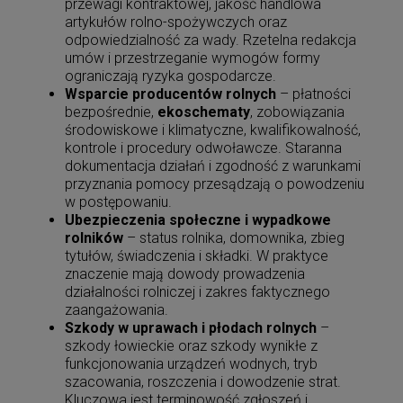
przewagi kontraktowej, jakość handlowa
artykułów rolno-spożywczych oraz
Aplikacja sędziowska i prokuratorska. Akty
odpowiedzialność za wady. Rzetelna redakcja
prawne na egzamin wstępny 2026
umów i przestrzeganie wymogów formy
208,05 zł
ograniczają ryzyka gospodarcze.
Cena regularna:
219,00 zł
219,00 zł
Wsparcie producentów rolnych
– płatności
Najniższa cena:
bezpośrednie,
ekoschematy
, zobowiązania
DO KOSZYKA
środowiskowe i klimatyczne, kwalifikowalność,
kontrole i procedury odwoławcze. Staranna
dokumentacja działań i zgodność z warunkami
przyznania pomocy przesądzają o powodzeniu
w postępowaniu.
Ubezpieczenia społeczne i wypadkowe
rolników
– status rolnika, domownika, zbieg
tytułów, świadczenia i składki. W praktyce
znaczenie mają dowody prowadzenia
działalności rolniczej i zakres faktycznego
zaangażowania.
Szkody w uprawach i płodach rolnych
–
szkody łowieckie oraz szkody wynikłe z
funkcjonowania urządzeń wodnych, tryb
szacowania, roszczenia i dowodzenie strat.
Kluczowa jest terminowość zgłoszeń i