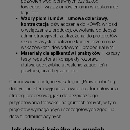
pozwoleń wodnoprawnych czy szkód
łowieckich, wraz z omówieniami i wnioskami de
lege lata.
Wzory pism i umów
–
umowa dzierżawy
,
kontraktacja
, oświadczenia do KOWR, wnioski
o wyłączenie z produkcji, odwołania od decyzji
administracyjnych, zastrzeżenia do protokołów
szkód – zwykle opatrzone komentarzem oraz
wskazówkami dowodowymi i proceduralnymi.
Materiały dla aplikantów i praktyków
– kazusy,
testy, repetytoria i konspekty rozpraw,
ułatwiające szybkie utrwalenie zagadnień i
powtórkę przed egzaminami.
Opracowania dostępne w kategorii „Prawo rolne” są
dobrym punktem wyjścia zarówno do sformułowania
strategii procesowej, jak i do bezpiecznego
przygotowania transakcji na gruntach rolnych, w tym
projektów wymagających szczegółowych zgód lub
decyzji administracyjnych.