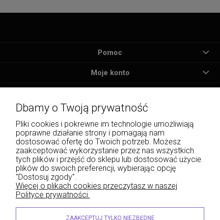
Pomoc
Moje konto
Płatności i dostawa
Dbamy o Twoją prywatność
Informacje
Pliki cookies i pokrewne im technologie umożliwiają
poprawne działanie strony i pomagają nam
O nas
dostosować ofertę do Twoich potrzeb. Możesz
zaakceptować wykorzystanie przez nas wszystkich
tych plików i przejść do sklepu lub dostosować użycie
plików do swoich preferencji, wybierając opcję
"Dostosuj zgody".
Wojciech Naja - Księgarnia Sądowa, Krakowskie Przedmieście 43, 20-076 Lublin | e-
Więcej o plikach cookies przeczytasz w naszej
mail: info@lexliber.pl | tel.: +48 513 959 100
Polityce prywatności.
© 2026 lexliber.pl . Wszelkie prawa zastrzeżone.
Styl graficzny ShopGadget.eu
Sklep internetowy Shoper.pl
ZAAKCEPTUJ TYLKO NIEZBĘDNE