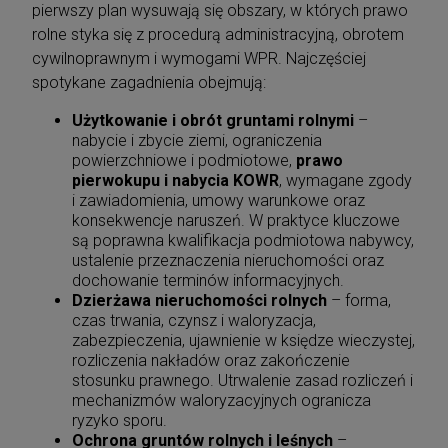
pierwszy plan wysuwają się obszary, w których prawo
rolne styka się z procedurą administracyjną, obrotem
Prawo karne - zbiór przepisów. Kodeks
cywilnoprawnym i wymogami WPR. Najczęściej
karny. Kodeks postępowania karnego.
spotykane zagadnienia obejmują:
Kodeks karny wykonawczy. Kodeks
88,11 zł
wykroczeń. Kodeks postępowania w
Cena regularna:
99,00 zł
sprawach o wykroczenia. Kodeks karny
Użytkowanie i obrót gruntami rolnymi
–
88,11 zł
skarb
Najniższa cena:
nabycie i zbycie ziemi, ograniczenia
powierzchniowe i podmiotowe,
prawo
pierwokupu i nabycia KOWR
, wymagane zgody
i zawiadomienia, umowy warunkowe oraz
konsekwencje naruszeń. W praktyce kluczowe
są poprawna kwalifikacja podmiotowa nabywcy,
ustalenie przeznaczenia nieruchomości oraz
dochowanie terminów informacyjnych.
Dzierżawa nieruchomości rolnych
– forma,
czas trwania, czynsz i waloryzacja,
zabezpieczenia, ujawnienie w księdze wieczystej,
rozliczenia nakładów oraz zakończenie
stosunku prawnego. Utrwalenie zasad rozliczeń i
mechanizmów waloryzacyjnych ogranicza
ryzyko sporu.
Ochrona gruntów rolnych i leśnych
–