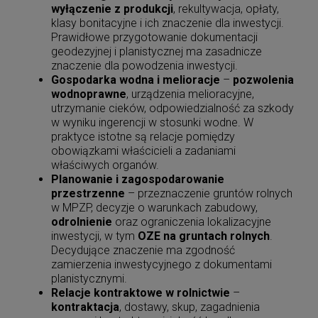
wyłączenie z produkcji
, rekultywacja, opłaty,
klasy bonitacyjne i ich znaczenie dla inwestycji.
Kodeks postępowania administracyjnego.
Prawidłowe przygotowanie dokumentacji
Ordynacja podatkowa. Samorządowe
geodezyjnej i planistycznej ma zasadnicze
kolegia odwoławcze. Postępowanie
88,11 zł
znaczenie dla powodzenia inwestycji.
egzekucyjne w administracji. Prawo o
Cena regularna:
99,00 zł
ustroju
Gospodarka wodna i melioracje
–
pozwolenia
99,00 zł
Najniższa cena:
wodnoprawne
, urządzenia melioracyjne,
utrzymanie cieków, odpowiedzialność za szkody
DO KOSZYKA
w wyniku ingerencji w stosunki wodne. W
praktyce istotne są relacje pomiędzy
obowiązkami właścicieli a zadaniami
właściwych organów.
Planowanie i zagospodarowanie
Kodeks postępowania administracyjnego.
przestrzenne
– przeznaczenie gruntów rolnych
Ordynacja podatkowa. Samorządowe
w MPZP, decyzje o warunkach zabudowy,
kolegia odwoławcze. Postępowanie
88,11 zł
egzekucyjne w administracji. Prawo o
odrolnienie
oraz ograniczenia lokalizacyjne
Cena regularna:
99,00 zł
ustroju
inwestycji, w tym
OZE na gruntach rolnych
.
99,00 zł
Najniższa cena:
Decydujące znaczenie ma zgodność
zamierzenia inwestycyjnego z dokumentami
DO KOSZYKA
planistycznymi.
Relacje kontraktowe w rolnictwie
–
kontraktacja
, dostawy, skup, zagadnienia