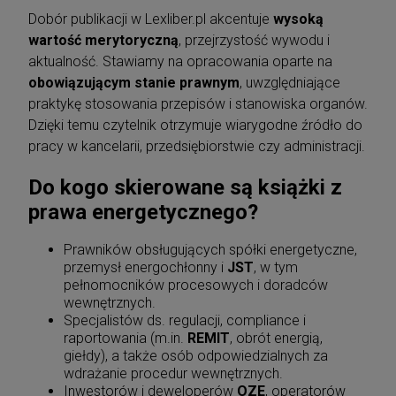
Dobór publikacji w Lexliber.pl akcentuje
wysoką
wartość merytoryczną
, przejrzystość wywodu i
aktualność. Stawiamy na opracowania oparte na
obowiązującym stanie prawnym
, uwzględniające
praktykę stosowania przepisów i stanowiska organów.
Dzięki temu czytelnik otrzymuje wiarygodne źródło do
pracy w kancelarii, przedsiębiorstwie czy administracji.
Do kogo skierowane są książki z
prawa energetycznego?
Prawników obsługujących spółki energetyczne,
przemysł energochłonny i
JST
, w tym
Kodeks postępowania administracyjnego.
pełnomocników procesowych i doradców
Ordynacja podatkowa. Samorządowe
kolegia odwoławcze. Postępowanie
wewnętrznych.
88,11 zł
egzekucyjne w administracji. Prawo o
Specjalistów ds. regulacji, compliance i
Cena regularna:
99,00 zł
ustroju
raportowania (m.in.
REMIT
, obrót energią,
99,00 zł
Najniższa cena:
giełdy), a także osób odpowiedzialnych za
DO KOSZYKA
wdrażanie procedur wewnętrznych.
Inwestorów i deweloperów
OZE
, operatorów