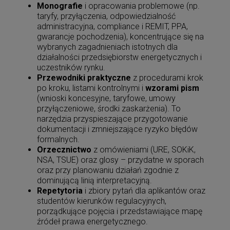
Monografie
i opracowania problemowe (np.
taryfy, przyłączenia, odpowiedzialność
administracyjna, compliance i REMIT, PPA,
gwarancje pochodzenia), koncentrujące się na
wybranych zagadnieniach istotnych dla
działalności przedsiębiorstw energetycznych i
uczestników rynku.
Przewodniki praktyczne
z procedurami krok
po kroku, listami kontrolnymi i
wzorami pism
(wnioski koncesyjne, taryfowe, umowy
przyłączeniowe, środki zaskarżenia). To
narzędzia przyspieszające przygotowanie
dokumentacji i zmniejszające ryzyko błędów
formalnych.
Orzecznictwo
z omówieniami (URE, SOKiK,
NSA, TSUE) oraz glosy – przydatne w sporach
Prawo karne - zbiór przepisów. Kodeks
karny. Kodeks postępowania karnego.
oraz przy planowaniu działań zgodnie z
Kodeks karny wykonawczy. Kodeks
dominującą linią interpretacyjną.
88,11 zł
wykroczeń. Kodeks postępowania w
Repetytoria
i zbiory pytań dla aplikantów oraz
Cena regularna:
99,00 zł
sprawach o wykroczenia. Kodeks karny
88,11 zł
skarb
studentów kierunków regulacyjnych,
Najniższa cena:
porządkujące pojęcia i przedstawiające mapę
źródeł prawa energetycznego.