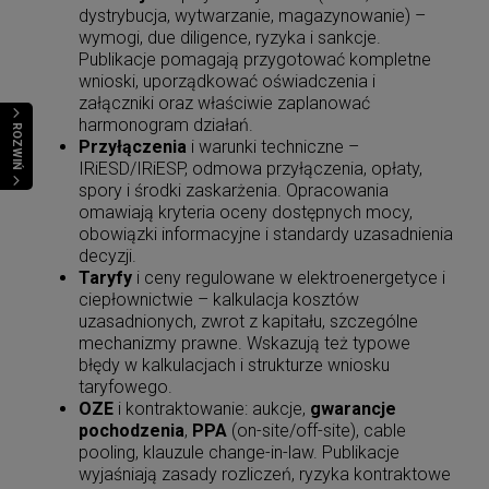
dystrybucja, wytwarzanie, magazynowanie) –
wymogi, due diligence, ryzyka i sankcje.
Publikacje pomagają przygotować kompletne
wnioski, uporządkować oświadczenia i
załączniki oraz właściwie zaplanować
harmonogram działań.
ROZWIŃ
Przyłączenia
i warunki techniczne –
IRiESD/IRiESP, odmowa przyłączenia, opłaty,
spory i środki zaskarżenia. Opracowania
omawiają kryteria oceny dostępnych mocy,
obowiązki informacyjne i standardy uzasadnienia
decyzji.
Taryfy
i ceny regulowane w elektroenergetyce i
ciepłownictwie – kalkulacja kosztów
uzasadnionych, zwrot z kapitału, szczególne
mechanizmy prawne. Wskazują też typowe
błędy w kalkulacjach i strukturze wniosku
taryfowego.
OZE
i kontraktowanie: aukcje,
gwarancje
pochodzenia
,
PPA
(on-site/off-site), cable
pooling, klauzule change-in-law. Publikacje
wyjaśniają zasady rozliczeń, ryzyka kontraktowe