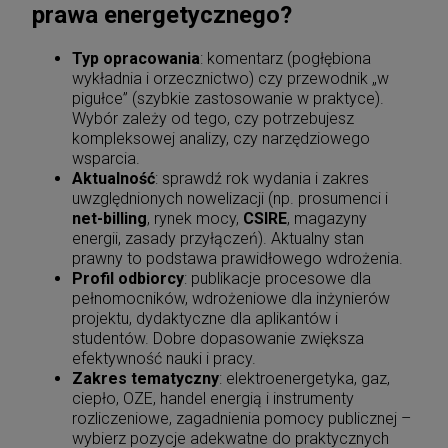
prawa energetycznego?
Typ opracowania
: komentarz (pogłębiona
wykładnia i orzecznictwo) czy przewodnik „w
pigułce” (szybkie zastosowanie w praktyce).
Wybór zależy od tego, czy potrzebujesz
kompleksowej analizy, czy narzędziowego
wsparcia.
Aktualność
: sprawdź rok wydania i zakres
uwzględnionych nowelizacji (np. prosumenci i
net-billing
, rynek mocy,
CSIRE
, magazyny
energii, zasady przyłączeń). Aktualny stan
prawny to podstawa prawidłowego wdrożenia.
Profil odbiorcy
: publikacje procesowe dla
pełnomocników, wdrożeniowe dla inżynierów
projektu, dydaktyczne dla aplikantów i
studentów. Dobre dopasowanie zwiększa
efektywność nauki i pracy.
Zakres tematyczny
: elektroenergetyka, gaz,
ciepło, OZE, handel energią i instrumenty
rozliczeniowe, zagadnienia pomocy publicznej –
wybierz pozycje adekwatne do praktycznych