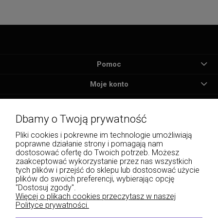
Pomoc
Moje konto
Płatności i dostawa
Dbamy o Twoją prywatność
Informacje
Pliki cookies i pokrewne im technologie umożliwiają
poprawne działanie strony i pomagają nam
O nas
dostosować ofertę do Twoich potrzeb. Możesz
zaakceptować wykorzystanie przez nas wszystkich
tych plików i przejść do sklepu lub dostosować użycie
plików do swoich preferencji, wybierając opcję
"Dostosuj zgody".
Wojciech Naja - Księgarnia Sądowa, Krakowskie Przedmieście 43, 20-076 Lublin | e-
Więcej o plikach cookies przeczytasz w naszej
mail: info@lexliber.pl | tel.: +48 513 959 100
Polityce prywatności.
© 2026 lexliber.pl . Wszelkie prawa zastrzeżone.