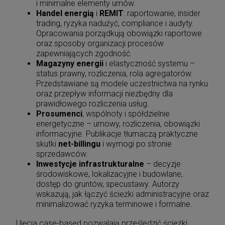
i minimalne elementy umów.
Handel energią
i
REMIT
: raportowanie, insider
trading, ryzyka nadużyć, compliance i audyty.
Opracowania porządkują obowiązki raportowe
oraz sposoby organizacji procesów
zapewniających zgodność.
Magazyny energii
i elastyczność systemu –
status prawny, rozliczenia, rola agregatorów.
Przedstawiane są modele uczestnictwa na rynku
oraz przepływ informacji niezbędny dla
prawidłowego rozliczenia usług.
Prosumenci
, wspólnoty i spółdzielnie
energetyczne – umowy, rozliczenia, obowiązki
informacyjne. Publikacje tłumaczą praktyczne
skutki
net-billingu
i wymogi po stronie
sprzedawców.
Inwestycje infrastrukturalne
– decyzje
środowiskowe, lokalizacyjne i budowlane,
dostęp do gruntów, specustawy. Autorzy
wskazują, jak łączyć ścieżki administracyjne oraz
minimalizować ryzyka terminowe i formalne.
Ujęcia case-based pozwalają prześledzić ścieżki