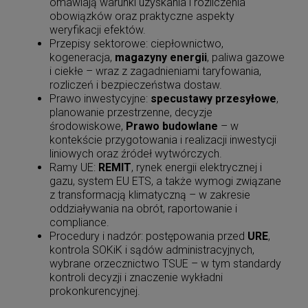
omawiają warunki uzyskania i rozliczenia
obowiązków oraz praktyczne aspekty
weryfikacji efektów.
Przepisy sektorowe: ciepłownictwo,
kogeneracja,
magazyny energii
, paliwa gazowe
i ciekłe – wraz z zagadnieniami taryfowania,
rozliczeń i bezpieczeństwa dostaw.
Prawo inwestycyjne:
specustawy przesyłowe
,
planowanie przestrzenne, decyzje
środowiskowe,
Prawo budowlane
– w
kontekście przygotowania i realizacji inwestycji
liniowych oraz źródeł wytwórczych.
Ramy UE:
REMIT
, rynek energii elektrycznej i
gazu, system EU ETS, a także wymogi związane
z transformacją klimatyczną – w zakresie
oddziaływania na obrót, raportowanie i
compliance.
Procedury i nadzór: postępowania przed
URE
,
kontrola SOKiK i sądów administracyjnych,
wybrane orzecznictwo TSUE – w tym standardy
kontroli decyzji i znaczenie wykładni
prokonkurencyjnej.