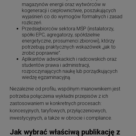
magazynów energii oraz wytwórców w
kogeneracji i ciepłownictwie, poszukujących
wyjaśnień co do wymogów formalnych i zasad
rozliczeń.
Kodeks spółek handlowych. Krajowy
Rejestr Sądowy. Prawo przedsiębiorców.
Przedsiębiorców sektora MŚP (instalatorzy,
Prawo upadłościowe. Prawo
spółki EPC, agregatorzy, spółdzielnie
88,11 zł
restrukturyzacyjne. Udostępnianie
Cena regularna:
energetyczne, prosumenci zbiorowi), którzy
99,00 zł
informacji gospod
99,00 zł
Najniższa cena:
potrzebują praktycznych wskazówek „jak to
zrobić poprawnie”.
DO KOSZYKA
Aplikantów adwokackich i radcowskich oraz
studentów prawa i administracji,
rozpoczynających naukę lub porządkujących
wiedzę egzaminacyjną.
Aplikacja radcowska i adwokacka. Skrypt z
Niezależnie od profilu, wspólnym mianownikiem jest
aktów prawnych na egzamin wstępny 2026
potrzeba połączenia wykładni przepisów z ich
127,88 zł
zastosowaniem w konkretnych procesach:
Cena regularna:
139,00 zł
139,00 zł
koncesyjnych, taryfowych, przyłączeniowych,
Najniższa cena:
inwestycyjnych, a także w obrocie i compliance.
DO KOSZYKA
Jak wybrać właściwą publikację z