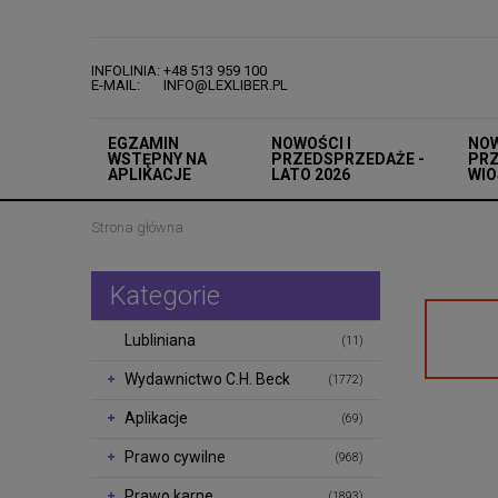
INFOLINIA: +48 513 959 100
E-MAIL: INFO@LEXLIBER.PL
EGZAMIN
NOWOŚCI I
NOW
WSTĘPNY NA
PRZEDSPRZEDAŻE -
PRZ
APLIKACJE
LATO 2026
WIO
Strona główna
Kategorie
Lubliniana
(11)
Wydawnictwo C.H. Beck
(1772)
Aplikacje
(69)
Prawo cywilne
(968)
Prawo karne
(1893)