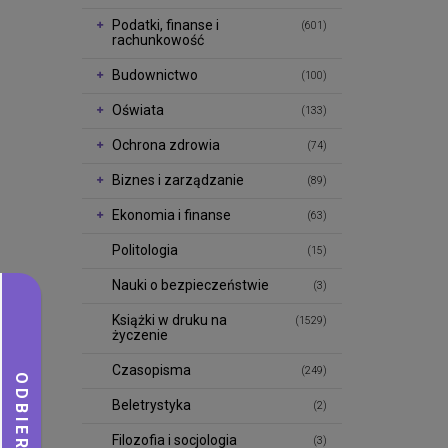
Podatki, finanse i
(601)
rachunkowość
Budownictwo
(100)
Oświata
(133)
Ochrona zdrowia
(74)
Biznes i zarządzanie
(89)
Ekonomia i finanse
(63)
Politologia
(15)
Nauki o bezpieczeństwie
(3)
Książki w druku na
(1529)
życzenie
Czasopisma
(249)
Beletrystyka
(2)
Filozofia i socjologia
(3)